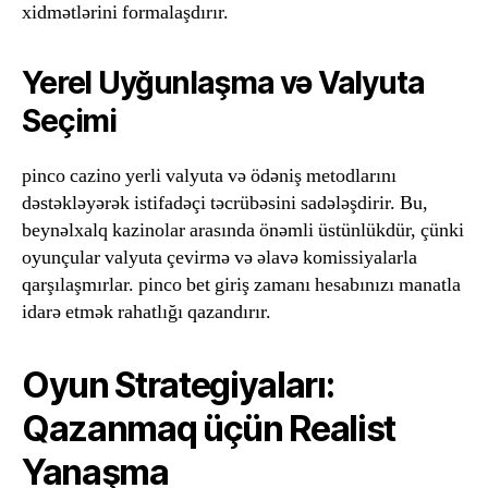
xidmətlərini formalaşdırır.
Yerel Uyğunlaşma və Valyuta
Seçimi
pinco cazino yerli valyuta və ödəniş metodlarını
dəstəkləyərək istifadəçi təcrübəsini sadələşdirir. Bu,
beynəlxalq kazinolar arasında önəmli üstünlükdür, çünki
oyunçular valyuta çevirmə və əlavə komissiyalarla
qarşılaşmırlar. pinco bet giriş zamanı hesabınızı manatla
idarə etmək rahatlığı qazandırır.
Oyun Strategiyaları:
Qazanmaq üçün Realist
Yanaşma