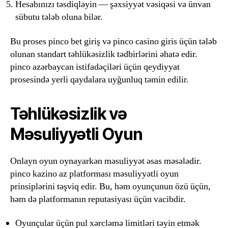
Hesabınızı təsdiqləyin — şəxsiyyət vəsiqəsi və ünvan
sübutu tələb oluna bilər.
Bu proses pinco bet giriş və pinco casino giris üçün tələb
olunan standart təhlükəsizlik tədbirlərini əhatə edir.
pinco azərbaycan istifadəçiləri üçün qeydiyyat
prosesində yerli qaydalara uyğunluq təmin edilir.
Təhlükəsizlik və
Məsuliyyətli Oyun
Onlayn oyun oynayarkən məsuliyyət əsas məsələdir.
pinco kazino az platforması məsuliyyətli oyun
prinsiplərini təşviq edir. Bu, həm oyunçunun özü üçün,
həm də platformanın reputasiyası üçün vacibdir.
Oyunçular üçün pul xərcləmə limitləri təyin etmək