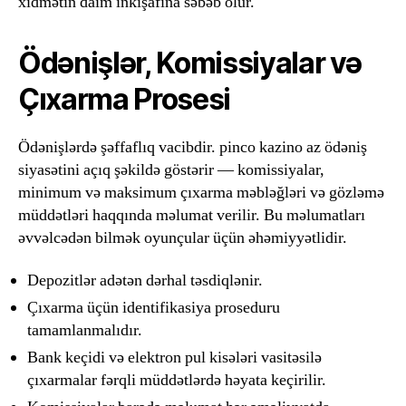
xidmətin daim inkişafına səbəb olur.
Ödənişlər, Komissiyalar və
Çıxarma Prosesi
Ödənişlərdə şəffaflıq vacibdir. pinco kazino az ödəniş
siyasətini açıq şəkildə göstərir — komissiyalar,
minimum və maksimum çıxarma məbləğləri və gözləmə
müddətləri haqqında məlumat verilir. Bu məlumatları
əvvəlcədən bilmək oyunçular üçün əhəmiyyətlidir.
Depozitlər adətən dərhal təsdiqlənir.
Çıxarma üçün identifikasiya proseduru
tamamlanmalıdır.
Bank keçidi və elektron pul kisələri vasitəsilə
çıxarmalar fərqli müddətlərdə həyata keçirilir.