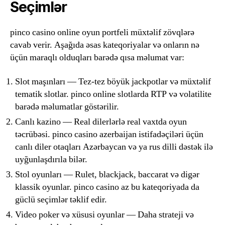
Seçimlər
pinco casino online oyun portfeli müxtəlif zövqlərə
cavab verir. Aşağıda əsas kateqoriyalar və onların nə
üçün maraqlı olduqları barədə qısa məlumat var:
Slot maşınları — Tez-tez böyük jackpotlar və müxtəlif
tematik slotlar. pinco online slotlarda RTP və volatilite
barədə məlumatlar göstərilir.
Canlı kazino — Real dilerlərlə real vaxtda oyun
təcrübəsi. pinco casino azerbaijan istifadəçiləri üçün
canlı diler otaqları Azərbaycan və ya rus dilli dəstək ilə
uyğunlaşdırıla bilər.
Stol oyunları — Rulet, blackjack, baccarat və digər
klassik oyunlar. pinco casino az bu kateqoriyada da
güclü seçimlər təklif edir.
Video poker və xüsusi oyunlar — Daha strateji və