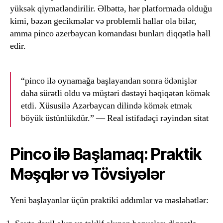
yüksək qiymətləndirilir. Əlbəttə, hər platformada olduğu
kimi, bəzən gecikmələr və problemli hallar ola bilər,
amma pinco azerbaycan komandası bunları diqqətlə həll
edir.
“pinco ilə oynamağa başlayandan sonra ödənişlər
daha sürətli oldu və müştəri dəstəyi həqiqətən kömək
etdi. Xüsusilə Azərbaycan dilində kömək etmək
böyük üstünlükdür.” — Real istifadəçi rəyindən sitat
Pinco ilə Başlamaq: Praktik
Məşqlər və Tövsiyələr
Yeni başlayanlar üçün praktiki addımlar və məsləhətlər: