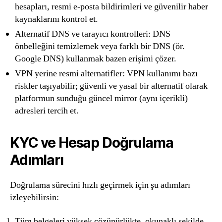
hesapları, resmi e-posta bildirimleri ve güvenilir haber
kaynaklarını kontrol et.
Alternatif DNS ve tarayıcı kontrolleri: DNS
önbelleğini temizlemek veya farklı bir DNS (ör.
Google DNS) kullanmak bazen erişimi çözer.
VPN yerine resmi alternatifler: VPN kullanımı bazı
riskler taşıyabilir; güvenli ve yasal bir alternatif olarak
platformun sunduğu güncel mirror (aynı içerikli)
adresleri tercih et.
KYC ve Hesap Doğrulama
Adımları
Doğrulama sürecini hızlı geçirmek için şu adımları
izleyebilirsin:
Tüm belgeleri yüksek çözünürlükte, okunaklı şekilde