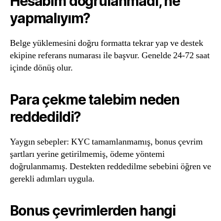
Hesabım doğrulanmadı, ne
yapmalıyım?
Belge yüklemesini doğru formatta tekrar yap ve destek
ekipine referans numarası ile başvur. Genelde 24-72 saat
içinde dönüş olur.
Para çekme talebim neden
reddedildi?
Yaygın sebepler: KYC tamamlanmamış, bonus çevrim
şartları yerine getirilmemiş, ödeme yöntemi
doğrulanmamış. Destekten reddedilme sebebini öğren ve
gerekli adımları uygula.
Bonus çevrimlerden hangi