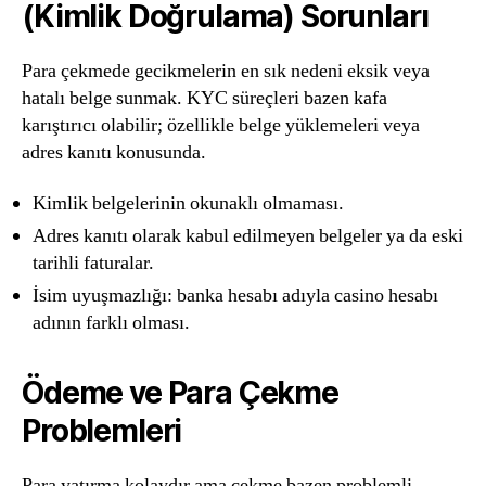
(Kimlik Doğrulama) Sorunları
Para çekmede gecikmelerin en sık nedeni eksik veya
hatalı belge sunmak. KYC süreçleri bazen kafa
karıştırıcı olabilir; özellikle belge yüklemeleri veya
adres kanıtı konusunda.
Kimlik belgelerinin okunaklı olmaması.
Adres kanıtı olarak kabul edilmeyen belgeler ya da eski
tarihli faturalar.
İsim uyuşmazlığı: banka hesabı adıyla casino hesabı
adının farklı olması.
Ödeme ve Para Çekme
Problemleri
Para yatırma kolaydır ama çekme bazen problemli