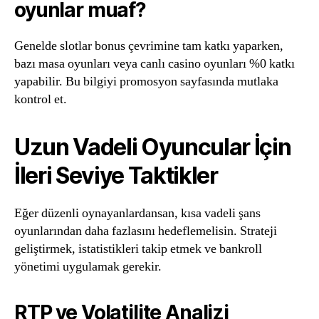
oyunlar muaf?
Genelde slotlar bonus çevrimine tam katkı yaparken,
bazı masa oyunları veya canlı casino oyunları %0 katkı
yapabilir. Bu bilgiyi promosyon sayfasında mutlaka
kontrol et.
Uzun Vadeli Oyuncular İçin
İleri Seviye Taktikler
Eğer düzenli oynayanlardansan, kısa vadeli şans
oyunlarından daha fazlasını hedeflemelisin. Strateji
geliştirmek, istatistikleri takip etmek ve bankroll
yönetimi uygulamak gerekir.
RTP ve Volatilite Analizi