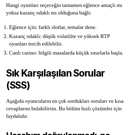
Hangi oyunları seçeceğin tamamen eğlence amaçlı mı
yoksa kazanç odaklı mı olduğuna bağlı:
Eğlence için: farklı slotlar, temalar dene.
Kazanç odaklı: düşük volatilite ve yüksek RTP
oyunları tercih edilebilir.
Canlı casino: bilgili masalarda küçük sınırlarla başla.
Sık Karşılaşılan Sorular
(SSS)
Aşağıda oyuncuların en çok sordukları soruları ve kısa
cevaplarını bulabilirsin. Bu bölüm hızlı çözümler için
faydalıdır.