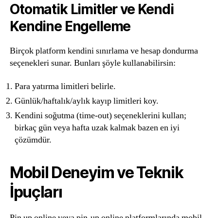
Otomatik Limitler ve Kendi
Kendine Engelleme
Birçok platform kendini sınırlama ve hesap dondurma
seçenekleri sunar. Bunları şöyle kullanabilirsin:
Para yatırma limitleri belirle.
Günlük/haftalık/aylık kayıp limitleri koy.
Kendini soğutma (time-out) seçeneklerini kullan;
birkaç gün veya hafta uzak kalmak bazen en iyi
çözümdür.
Mobil Deneyim ve Teknik
İpuçları
Pin up online veya pin-up online platformlarında mobil