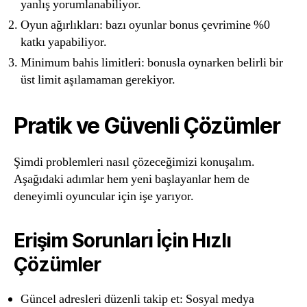
yanlış yorumlanabiliyor.
Oyun ağırlıkları: bazı oyunlar bonus çevrimine %0
katkı yapabiliyor.
Minimum bahis limitleri: bonusla oynarken belirli bir
üst limit aşılamaman gerekiyor.
Pratik ve Güvenli Çözümler
Şimdi problemleri nasıl çözeceğimizi konuşalım.
Aşağıdaki adımlar hem yeni başlayanlar hem de
deneyimli oyuncular için işe yarıyor.
Erişim Sorunları İçin Hızlı
Çözümler
Güncel adresleri düzenli takip et: Sosyal medya