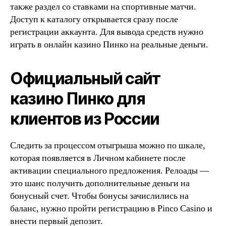
также раздел со ставками на спортивные матчи.
Доступ к каталогу открывается сразу после
регистрации аккаунта. Для вывода средств нужно
играть в онлайн казино Пинко на реальные деньги.
Официальный сайт
казино Пинко для
клиентов из России
Следить за процессом отыгрыша можно по шкале,
которая появляется в Личном кабинете после
активации специального предложения. Релоады —
это шанс получить дополнительные деньги на
бонусный счет. Чтобы бонусы зачислились на
баланс, нужно пройти регистрацию в Pinco Casino и
внести первый депозит.