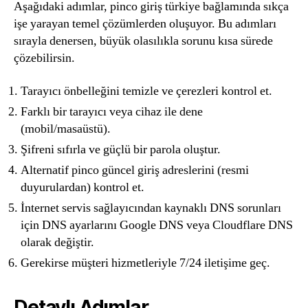
Aşağıdaki adımlar, pinco giriş türkiye bağlamında sıkça
işe yarayan temel çözümlerden oluşuyor. Bu adımları
sırayla denersen, büyük olasılıkla sorunu kısa sürede
çözebilirsin.
Tarayıcı önbelleğini temizle ve çerezleri kontrol et.
Farklı bir tarayıcı veya cihaz ile dene
(mobil/masaüstü).
Şifreni sıfırla ve güçlü bir parola oluştur.
Alternatif pinco güncel giriş adreslerini (resmi
duyurulardan) kontrol et.
İnternet servis sağlayıcından kaynaklı DNS sorunları
için DNS ayarlarını Google DNS veya Cloudflare DNS
olarak değiştir.
Gerekirse müşteri hizmetleriyle 7/24 iletişime geç.
Detaylı Adımlar