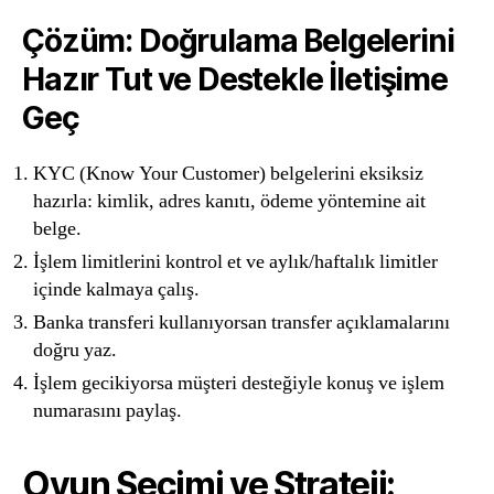
Çözüm: Doğrulama Belgelerini
Hazır Tut ve Destekle İletişime
Geç
KYC (Know Your Customer) belgelerini eksiksiz
hazırla: kimlik, adres kanıtı, ödeme yöntemine ait
belge.
İşlem limitlerini kontrol et ve aylık/haftalık limitler
içinde kalmaya çalış.
Banka transferi kullanıyorsan transfer açıklamalarını
doğru yaz.
İşlem gecikiyorsa müşteri desteğiyle konuş ve işlem
numarasını paylaş.
Oyun Seçimi ve Strateji: