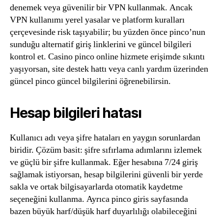
denemek veya güvenilir bir VPN kullanmak. Ancak
VPN kullanımı yerel yasalar ve platform kuralları
çerçevesinde risk taşıyabilir; bu yüzden önce pinco’nun
sunduğu alternatif giriş linklerini ve güncel bilgileri
kontrol et. Casino pinco online hizmete erişimde sıkıntı
yaşıyorsan, site destek hattı veya canlı yardım üzerinden
güncel pinco güncel bilgilerini öğrenebilirsin.
Hesap bilgileri hatası
Kullanıcı adı veya şifre hataları en yaygın sorunlardan
biridir. Çözüm basit: şifre sıfırlama adımlarını izlemek
ve güçlü bir şifre kullanmak. Eğer hesabına 7/24 giriş
sağlamak istiyorsan, hesap bilgilerini güvenli bir yerde
sakla ve ortak bilgisayarlarda otomatik kaydetme
seçeneğini kullanma. Ayrıca pinco giris sayfasında
bazen büyük harf/düşük harf duyarlılığı olabileceğini