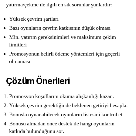
yatırma/çekme ile ilgili en sık sorunlar şunlardır:
Yüksek çevrim şartları
Bazı oyunların çevrim katkısının düşük olması
Min. yatırım gereksinimleri ve maksimum çekim
limitleri
Promosyonun belirli ödeme yöntemleri için geçerli
olmaması
Çözüm Önerileri
Promosyon koşullarını okuma alışkanlığı kazan.
Yüksek çevrim gerektiğinde beklenen getiriyi hesapla.
Bonusla oynanabilecek oyunların listesini kontrol et.
Bonusu almadan önce destek ile hangi oyunların
katkıda bulunduğunu sor.