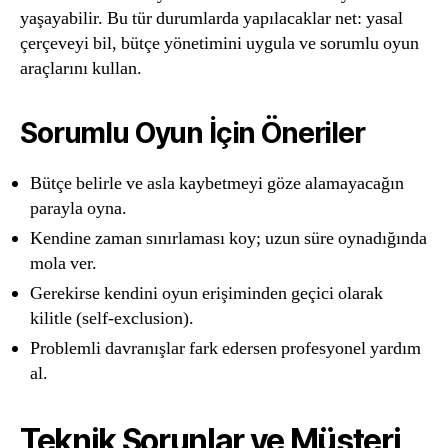
yaşayabilir. Bu tür durumlarda yapılacaklar net: yasal
çerçeveyi bil, bütçe yönetimini uygula ve sorumlu oyun
araçlarını kullan.
Sorumlu Oyun İçin Öneriler
Bütçe belirle ve asla kaybetmeyi göze alamayacağın
parayla oyna.
Kendine zaman sınırlaması koy; uzun süre oynadığında
mola ver.
Gerekirse kendini oyun erişiminden geçici olarak
kilitle (self-exclusion).
Problemli davranışlar fark edersen profesyonel yardım
al.
Teknik Sorunlar ve Müşteri