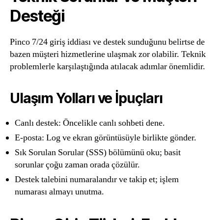
Desteği
Pinco 7/24 giriş iddiası ve destek sunduğunu belirtse de
bazen müşteri hizmetlerine ulaşmak zor olabilir. Teknik
problemlerle karşılaştığında atılacak adımlar önemlidir.
Ulaşım Yolları ve İpuçları
Canlı destek: Öncelikle canlı sohbeti dene.
E-posta: Log ve ekran görüntüsüyle birlikte gönder.
Sık Sorulan Sorular (SSS) bölümünü oku; basit
sorunlar çoğu zaman orada çözülür.
Destek talebini numaralandır ve takip et; işlem
numarası almayı unutma.