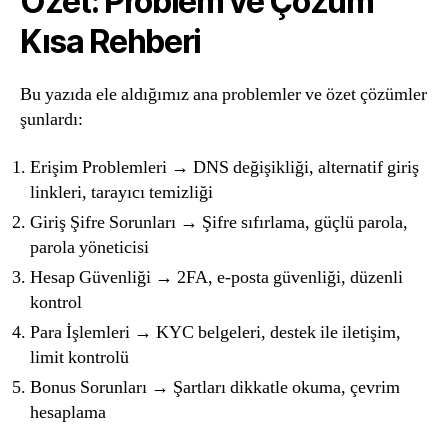
Özet: Problem ve Çözüm
Kısa Rehberi
Bu yazıda ele aldığımız ana problemler ve özet çözümler
şunlardı:
Erişim Problemleri → DNS değişikliği, alternatif giriş
linkleri, tarayıcı temizliği
Giriş Şifre Sorunları → Şifre sıfırlama, güçlü parola,
parola yöneticisi
Hesap Güvenliği → 2FA, e-posta güvenliği, düzenli
kontrol
Para İşlemleri → KYC belgeleri, destek ile iletişim,
limit kontrolü
Bonus Sorunları → Şartları dikkatle okuma, çevrim
hesaplama