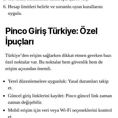
Hesap limitleri belirle ve sorumlu oyun kurallarını
uygula.
Pinco Giriş Türkiye: Özel
İpuçları
Türkiye’den erişim sağlarken dikkat etmen gereken bazı
özel noktalar var. Bu noktalar hem güvenlik hem de
erişim açısından önemli.
Yerel düzenlemelere uygunluk: Yasal durumları takip
et.
Güncel giriş linklerini kaydet: Pinco güncel link zaman
zaman değişebilir.
Mobil erişim için veri veya Wi-Fi seçeneklerini kontrol
et.