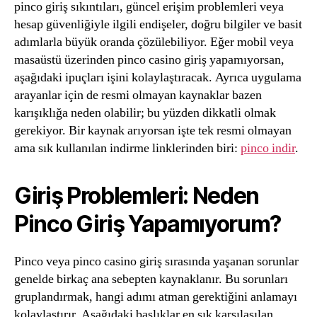
pinco giriş sıkıntıları, güncel erişim problemleri veya
hesap güvenliğiyle ilgili endişeler, doğru bilgiler ve basit
adımlarla büyük oranda çözülebiliyor. Eğer mobil veya
masaüstü üzerinden pinco casino giriş yapamıyorsan,
aşağıdaki ipuçları işini kolaylaştıracak. Ayrıca uygulama
arayanlar için de resmi olmayan kaynaklar bazen
karışıklığa neden olabilir; bu yüzden dikkatli olmak
gerekiyor. Bir kaynak arıyorsan işte tek resmi olmayan
ama sık kullanılan indirme linklerinden biri:
pinco indir
.
Giriş Problemleri: Neden
Pinco Giriş Yapamıyorum?
Pinco veya pinco casino giriş sırasında yaşanan sorunlar
genelde birkaç ana sebepten kaynaklanır. Bu sorunları
gruplandırmak, hangi adımı atman gerektiğini anlamayı
kolaylaştırır. Aşağıdaki başlıklar en sık karşılaşılan