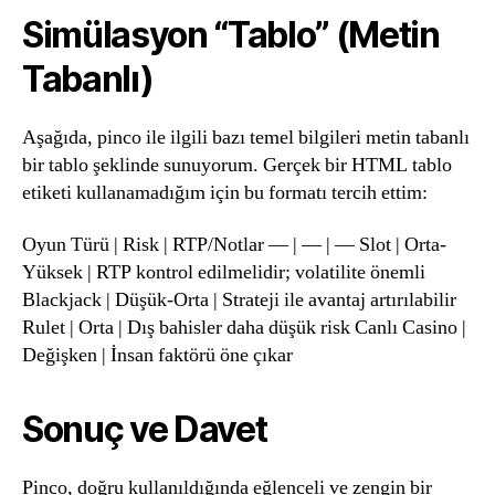
Simülasyon “Tablo” (Metin
Tabanlı)
Aşağıda, pinco ile ilgili bazı temel bilgileri metin tabanlı
bir tablo şeklinde sunuyorum. Gerçek bir HTML tablo
etiketi kullanamadığım için bu formatı tercih ettim:
Oyun Türü | Risk | RTP/Notlar — | — | — Slot | Orta-
Yüksek | RTP kontrol edilmelidir; volatilite önemli
Blackjack | Düşük-Orta | Strateji ile avantaj artırılabilir
Rulet | Orta | Dış bahisler daha düşük risk Canlı Casino |
Değişken | İnsan faktörü öne çıkar
Sonuç ve Davet
Pinco, doğru kullanıldığında eğlenceli ve zengin bir