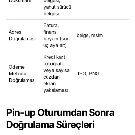
Dokümanı
belgesi,
yahut sürücü
belgesi
Fatura,
Adres
finans
belge, resim
Doğrulaması
beyanı (son
üç aya ait)
Kredi kart
fotoğrafı
Ödeme
veya sayısal
Metodu
JPG, PNG
cüzdan
Doğrulaması
ekran
yakalaması
Pin-up Oturumdan Sonra
Doğrulama Süreçleri