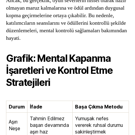
Ancak, bu gerçeklik, oyun severlerin hissel olarak hazır
olmayan maruz kalmalarına ve ödül ardından duygusal
kopma geçirmelerine ortaya çıkabilir. Bu nedenle,
katılımcıların seanslarını ve ödüllerini kontrollü şekilde
düzenlemeleri, mental kontrolü sağlamaları bakımından
hayati.
Grafik: Mental Kapanma
İşaretleri ve Kontrol Etme
Stratejileri
Durum
İfade
Başa Çıkma Metodu
Tahmin Edilmez
Yumuşak nefes
Aşırı
başarı devamında
vererek ruhsal durumu
Neşe
aşırı haz
sakinleştirmek