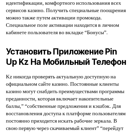
идентификации, комфортного использования всех
сервисов казино. Получить специальные поощрения
можно также путем активации промокода.
Специальное поле активации находится в личном
кабинете пользователя во вкладке “Бонусы”.
Установить Приложение Pin
Up Kz На Мобильный Телефон
Kz никогда проверять актуальную доступную на
официальном сайте казино. Постоянные клиенты
казино могут снабдить преимуществами программы
преданности, которая включает накопительные
баллы,” “собственные предложения и кэшбэк. Для
восстановления доступа к платформе пользователям
постоянно приходится искать рабочие зеркала. В
свою первую через скачиваемый клиент” “перейдут