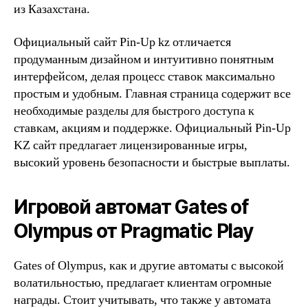
из Казахстана.
Официальный сайт Pin-Up kz отличается
продуманным дизайном и интуитивно понятным
интерфейсом, делая процесс ставок максимально
простым и удобным. Главная страница содержит все
необходимые разделы для быстрого доступа к
ставкам, акциям и поддержке. Официальный Pin-Up
KZ сайт предлагает лицензированные игры,
высокий уровень безопасности и быстрые выплаты.
Игровой автомат Gates of
Olympus от Pragmatic Play
Gates of Olympus, как и другие автоматы с высокой
волатильностью, предлагает клиентам огромные
награды. Стоит учитывать, что также у автомата