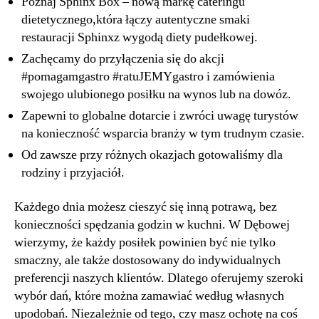
Poznaj Sphinx Box – nową markę cateringu
dietetycznego,która łączy autentyczne smaki
restauracji Sphinxz wygodą diety pudełkowej.
Zachęcamy do przyłączenia się do akcji
#pomagamgastro #ratuJEMYgastro i zamówienia
swojego ulubionego posiłku na wynos lub na dowóz.
Zapewni to globalne dotarcie i zwróci uwagę turystów
na konieczność wsparcia branży w tym trudnym czasie.
Od zawsze przy różnych okazjach gotowaliśmy dla
rodziny i przyjaciół.
Każdego dnia możesz cieszyć się inną potrawą, bez
konieczności spędzania godzin w kuchni. W Dębowej
wierzymy, że każdy posiłek powinien być nie tylko
smaczny, ale także dostosowany do indywidualnych
preferencji naszych klientów. Dlatego oferujemy szeroki
wybór dań, które można zamawiać według własnych
upodobań. Niezależnie od tego, czy masz ochotę na coś