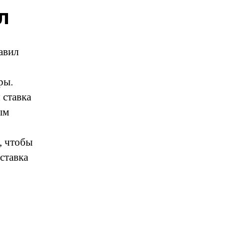
л
авил
ры.
 ставка
ым
, чтобы
ставка