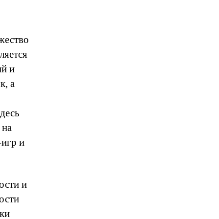
жество
ляется
й и
к, а
Здесь
 на
-игр и
ости и
ности
ки