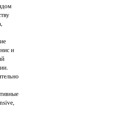
идом
ству
,
гие
ннис и
ый
ии.
ительно
ртивные
nsive,