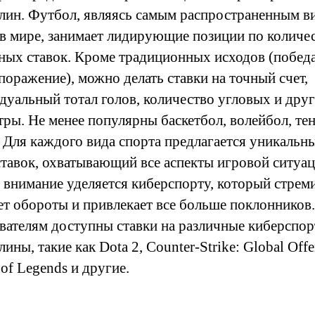
лин. Футбол, являясь самым распространенным в
 в мире, занимает лидирующие позиции по количе
ных ставок. Кроме традиционных исходов (победа
поражение), можно делать ставки на точный счет,
дуальный тотал голов, количество угловых и дру
тры. Не менее популярны баскетбол, волейбол, те
. Для каждого вида спорта предлагается уникальн
ставок, охватывающий все аспекты игровой ситуац
 внимание уделяется киберспорту, который стрем
ет обороты и привлекает все больше поклонников.
вателям доступны ставки на различные киберспо
ины, такие как Dota 2, Counter-Strike: Global Offe
of Legends и другие.