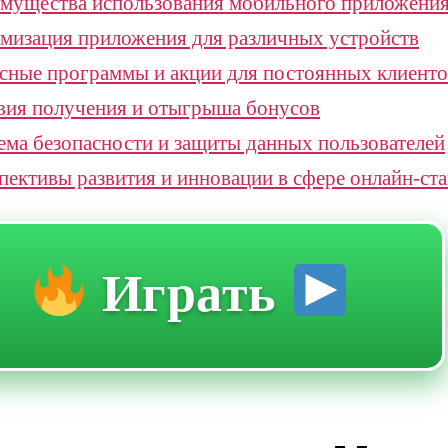
мущества использования мобильного приложени
мизация приложения для различных устройств
сные программы и акции для постоянных клиенто
вия получения и отыгрыша бонусов
ема безопасности и защиты данных пользователей
пективы развития и инновации в сфере онлайн-ст
Играть