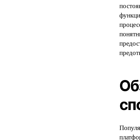
постоя
функци
процес
понятны
предос
предот
Об
сп
Популя
платфо