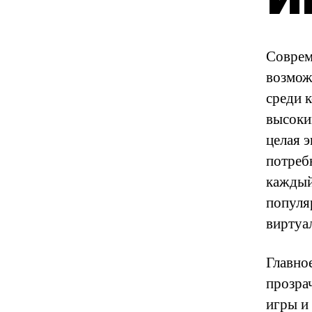
Соврем
возмож
среди 
высоким
целая э
потреб
каждый
популя
виртуа
Главно
прозра
игры и