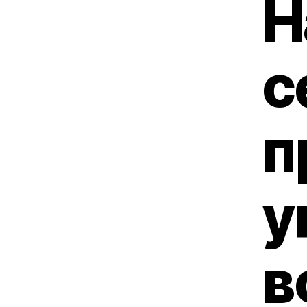
Н
с
п
у
в