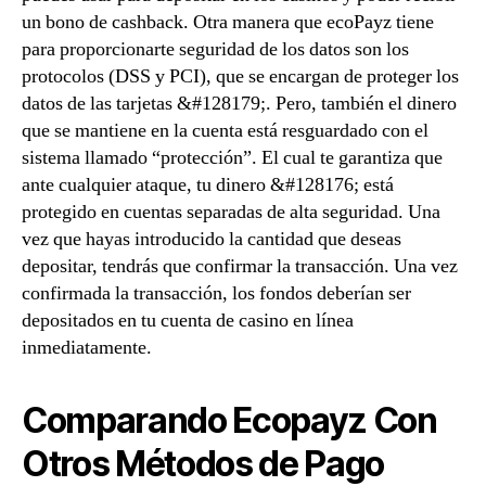
un bono de cashback. Otra manera que ecoPayz tiene
para proporcionarte seguridad de los datos son los
protocolos (DSS y PCI), que se encargan de proteger los
datos de las tarjetas &#128179;. Pero, también el dinero
que se mantiene en la cuenta está resguardado con el
sistema llamado “protección”. El cual te garantiza que
ante cualquier ataque, tu dinero &#128176; está
protegido en cuentas separadas de alta seguridad. Una
vez que hayas introducido la cantidad que deseas
depositar, tendrás que confirmar la transacción. Una vez
confirmada la transacción, los fondos deberían ser
depositados en tu cuenta de casino en línea
inmediatamente.
Comparando Ecopayz Con
Otros Métodos de Pago