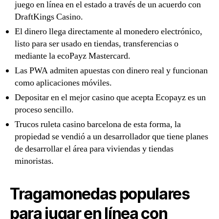
juego en línea en el estado a través de un acuerdo con
DraftKings Casino.
El dinero llega directamente al monedero electrónico,
listo para ser usado en tiendas, transferencias o
mediante la ecoPayz Mastercard.
Las PWA admiten apuestas con dinero real y funcionan
como aplicaciones móviles.
Depositar en el mejor casino que acepta Ecopayz es un
proceso sencillo.
Trucos ruleta casino barcelona de esta forma, la
propiedad se vendió a un desarrollador que tiene planes
de desarrollar el área para viviendas y tiendas
minoristas.
Tragamonedas populares
para jugar en línea con