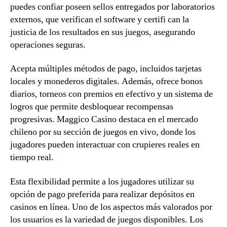
puedes confiar poseen sellos entregados por laboratorios
externos, que verifican el software y certifi can la
justicia de los resultados en sus juegos, asegurando
operaciones seguras.
Acepta múltiples métodos de pago, incluidos tarjetas
locales y monederos digitales. Además, ofrece bonos
diarios, torneos con premios en efectivo y un sistema de
logros que permite desbloquear recompensas
progresivas. Maggico Casino destaca en el mercado
chileno por su sección de juegos en vivo, donde los
jugadores pueden interactuar con crupieres reales en
tiempo real.
Esta flexibilidad permite a los jugadores utilizar su
opción de pago preferida para realizar depósitos en
casinos en línea. Uno de los aspectos más valorados por
los usuarios es la variedad de juegos disponibles. Los