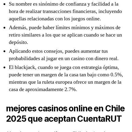
Su nombre es sinónimo de confianza y facilidad a la
hora de realizar transacciones financieras, incluyendo
aquellas relacionadas con los juegos online.
Además, puede haber límites mínimos y máximos de
retiro similares a los que se aplican cuando se hace un
depósito.
Aplicando estos consejos, puedes aumentar tus
probabilidades al jugar en un casino con dinero real.
El blackjack, cuando se juega con estrategia óptima,
puede tener un margen de la casa tan bajo como 0.5%,
mientras que la ruleta europea ofrece un margen de la
casa de aproximadamente 2.7%.
mejores casinos online en Chile
2025 que aceptan CuentaRUT