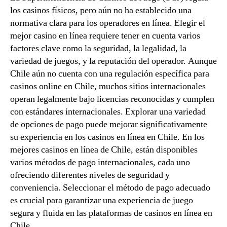
los casinos físicos, pero aún no ha establecido una
normativa clara para los operadores en línea. Elegir el
mejor casino en línea requiere tener en cuenta varios
factores clave como la seguridad, la legalidad, la
variedad de juegos, y la reputación del operador. Aunque
Chile aún no cuenta con una regulación específica para
casinos online en Chile, muchos sitios internacionales
operan legalmente bajo licencias reconocidas y cumplen
con estándares internacionales. Explorar una variedad
de opciones de pago puede mejorar significativamente
su experiencia en los casinos en línea en Chile. En los
mejores casinos en línea de Chile, están disponibles
varios métodos de pago internacionales, cada uno
ofreciendo diferentes niveles de seguridad y
conveniencia. Seleccionar el método de pago adecuado
es crucial para garantizar una experiencia de juego
segura y fluida en las plataformas de casinos en línea en
Chile.