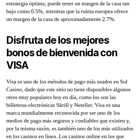
estrategia óptima, puede tener un margen de la casa tan
bajo como 0.5%, mientras que la ruleta europea ofrece
un margen de la casa de aproximadamente 2.7%.
Disfruta de los mejores
bonos de bienvenida con
VISA
Visa es uno de los métodos de pago más usados en Sol
Casino, dado que este sitio no tiene disponibles algunos
otros muy populares hoy en día, como los son las
billeteras electrónicas Skrill y Neteller. Visa es una
marca mundialmente reconocida por ser uno de los
medios de pago más seguros y confiables que existen y,
por la misma razón, es también uno de los más utilizados
en los casinos en línea. Los casinos online en los que