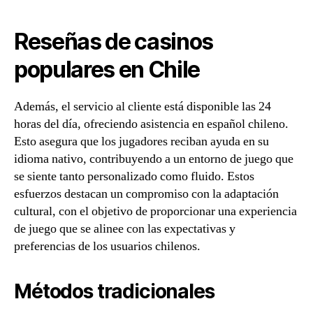
Reseñas de casinos
populares en Chile
Además, el servicio al cliente está disponible las 24
horas del día, ofreciendo asistencia en español chileno.
Esto asegura que los jugadores reciban ayuda en su
idioma nativo, contribuyendo a un entorno de juego que
se siente tanto personalizado como fluido. Estos
esfuerzos destacan un compromiso con la adaptación
cultural, con el objetivo de proporcionar una experiencia
de juego que se alinee con las expectativas y
preferencias de los usuarios chilenos.
Métodos tradicionales