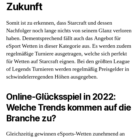
Zukunft
Somit ist zu erkennen, dass Starcraft und dessen
Nachfolger noch lange nichts von seinem Glanz verloren
haben. Dementsprechend fällt auch das Angebot für
eSport Wetten in dieser Kategorie aus. Es werden zudem
regelmäßige Turniere ausgetragen, welche sich perfekt
für Wetten auf Starcraft eignen. Bei den größten League
of Legends Turnieren werden regelmäßig Preisgelder in
schwindelerregenden Höhen ausgegeben.
Online-Glücksspiel in 2022:
Welche Trends kommen auf die
Branche zu?
Gleichzeitig gewinnen eSports-Wetten zunehmend an