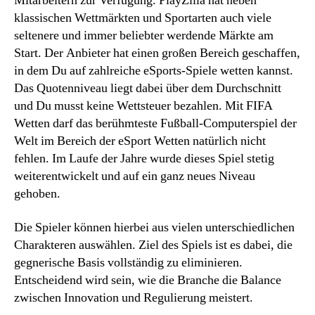
Mitarbeitern zur Verfügung. PlayZilla hat neben
klassischen Wettmärkten und Sportarten auch viele
seltenere und immer beliebter werdende Märkte am
Start. Der Anbieter hat einen großen Bereich geschaffen,
in dem Du auf zahlreiche eSports-Spiele wetten kannst.
Das Quotenniveau liegt dabei über dem Durchschnitt
und Du musst keine Wettsteuer bezahlen. Mit FIFA
Wetten darf das berühmteste Fußball-Computerspiel der
Welt im Bereich der eSport Wetten natürlich nicht
fehlen. Im Laufe der Jahre wurde dieses Spiel stetig
weiterentwickelt und auf ein ganz neues Niveau
gehoben.
Die Spieler können hierbei aus vielen unterschiedlichen
Charakteren auswählen. Ziel des Spiels ist es dabei, die
gegnerische Basis vollständig zu eliminieren.
Entscheidend wird sein, wie die Branche die Balance
zwischen Innovation und Regulierung meistert.