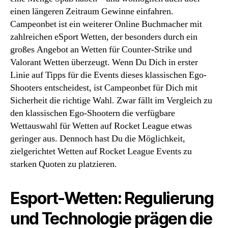
einen längeren Zeitraum Gewinne einfahren.
Campeonbet ist ein weiterer Online Buchmacher mit
zahlreichen eSport Wetten, der besonders durch ein
großes Angebot an Wetten für Counter-Strike und
Valorant Wetten überzeugt. Wenn Du Dich in erster
Linie auf Tipps für die Events dieses klassischen Ego-
Shooters entscheidest, ist Campeonbet für Dich mit
Sicherheit die richtige Wahl. Zwar fällt im Vergleich zu
den klassischen Ego-Shootern die verfügbare
Wettauswahl für Wetten auf Rocket League etwas
geringer aus. Dennoch hast Du die Möglichkeit,
zielgerichtet Wetten auf Rocket League Events zu
starken Quoten zu platzieren.
Esport-Wetten: Regulierung
und Technologie prägen die