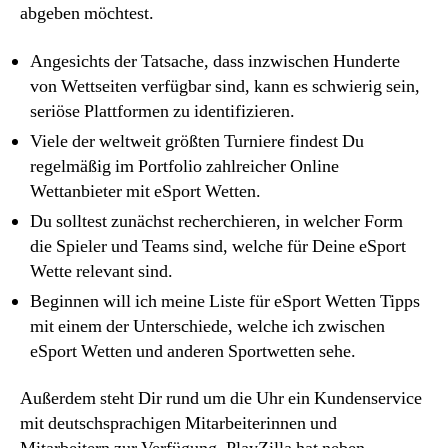
abgeben möchtest.
Angesichts der Tatsache, dass inzwischen Hunderte
von Wettseiten verfügbar sind, kann es schwierig sein,
seriöse Plattformen zu identifizieren.
Viele der weltweit größten Turniere findest Du
regelmäßig im Portfolio zahlreicher Online
Wettanbieter mit eSport Wetten.
Du solltest zunächst recherchieren, in welcher Form
die Spieler und Teams sind, welche für Deine eSport
Wette relevant sind.
Beginnen will ich meine Liste für eSport Wetten Tipps
mit einem der Unterschiede, welche ich zwischen
eSport Wetten und anderen Sportwetten sehe.
Außerdem steht Dir rund um die Uhr ein Kundenservice
mit deutschsprachigen Mitarbeiterinnen und