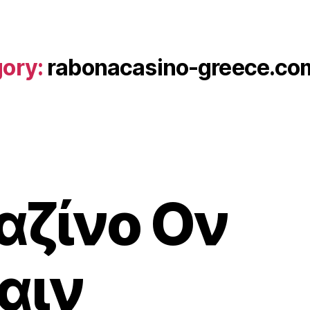
ory:
rabonacasino-greece.co
αζίνο Ον
αιν