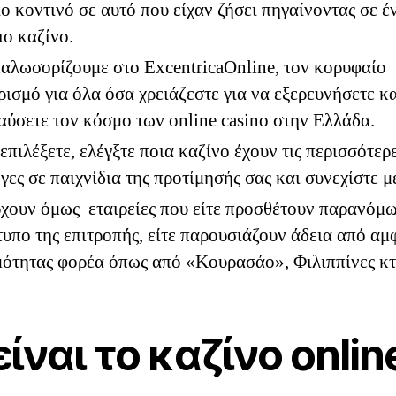
ιο κοντινό σε αυτό που είχαν ζήσει πηγαίνοντας σε έ
ιο καζίνο.
καλωσορίζουμε στο ExcentricaOnline, τον κορυφαίο
ισμό για όλα όσα χρειάζεστε για να εξερευνήσετε κα
αύσετε τον κόσμο των online casino στην Ελλάδα.
επιλέξετε, ελέγξτε ποια καζίνο έχουν τις περισσότερ
γες σε παιχνίδια της προτίμησής σας και συνεχίστε μ
χουν όμως εταιρείες που είτε προσθέτουν παρανόμω
υπο της επιτροπής, είτε παρουσιάζουν άδεια από αμ
μότητας φορέα όπως από «Κουρασάο», Φιλιππίνες κτ
είναι το καζίνο onlin