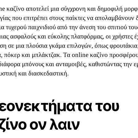
ne καζίνο αποτελεί μια σύγχρονη και δημοφιλή μορ
ίας που επιτρέπει στους παίκτες να απολαμβάνουν 
ια τυχερού παιχνιδιού από την άνεση του σπιτιού του
ας ασφαλούς και εύκολης πλατφόρμας, οι χρήστες έ
η σε μια πλούσια γκάμα επιλογών, όπως φρουτάκια
, πόκερ και μπλάκτζακ. Τα online καζίνο προσφέρο
διάφορα μπόνους και ανταμοιβές, καθιστώντας την ε
υστική και διασκεδαστική.
εονεκτήματα του
ζίνο ον λαιν