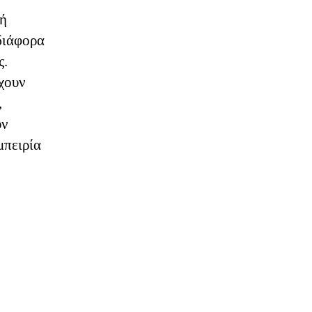
φή
διάφορα
ς.
χουν
,
υν
μπειρία