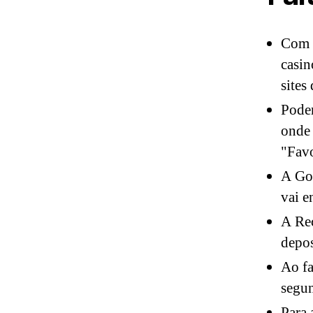
Com a
casin
sites
Poder
onde 
"Favo
A Go
vai e
A Rec
depos
Ao fa
segun
Para 