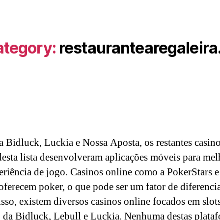
tegory:
restaurantearegaleira
a Bidluck, Luckia e Nossa Aposta, os restantes casin
desta lista desenvolveram aplicações móveis para mel
eriência de jogo. Casinos online como a PokerStars 
oferecem poker, o que pode ser um fator de diferenci
sso, existem diversos casinos online focados em slot
o da Bidluck, Lebull e Luckia. Nenhuma destas plata