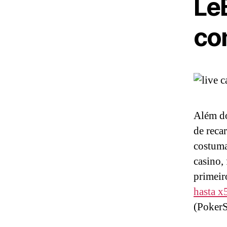
Le
co
Além do
de reca
costuma
casino,
primeir
hasta x
(PokerS