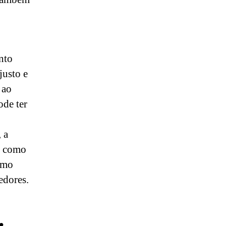
nto
 justo e
 ao
ode ter
 a
s como
omo
edores.