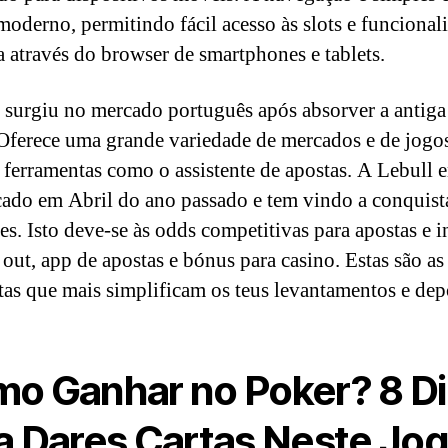
moderno, permitindo fácil acesso às slots e funcional
a através do browser de smartphones e tablets.
surgiu no mercado português após absorver a antiga
 Oferece uma grande variedade de mercados e de jogos
 ferramentas como o assistente de apostas. A Lebull 
ado em Abril do ano passado e tem vindo a conquist
es. Isto deve-se às odds competitivas para apostas e 
 out, app de apostas e bónus para casino. Estas são as
tas que mais simplificam os teus levantamentos e dep
o Ganhar no Poker? 8 D
a Dares Cartas Neste Jo