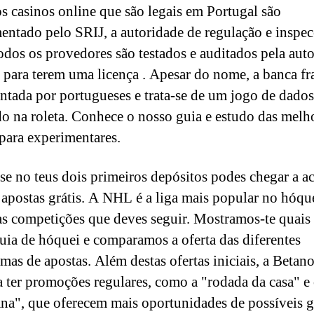
s casinos online que são legais em Portugal são
entado pelo SRIJ, a autoridade de regulação e inspe
odos os provedores são testados e auditados pela aut
 para terem uma licença . Apesar do nome, a banca fr
entada por portugueses e trata-se de um jogo de dados
do na roleta. Conhece o nosso guia e estudo das melh
para experimentares.
e no teus dois primeiros depósitos podes chegar a a
apostas grátis. A NHL é a liga mais popular no hóqu
as competições que deves seguir. Mostramos-te quais
uia de hóquei e comparamos a oferta das diferentes
rmas de apostas. Além destas ofertas iniciais, a Betan
 ter promoções regulares, como a "rodada da casa" e
na", que oferecem mais oportunidades de possíveis 