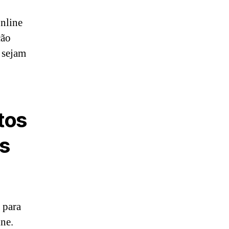
online
ção
 sejam
tos
s
 para
ine.