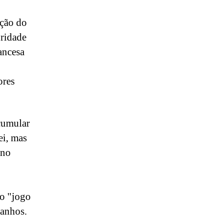
cção do
oridade
ancesa
ores
cumular
ei, mas
 no
o
 o "jogo
ganhos.