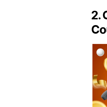
2.
Co