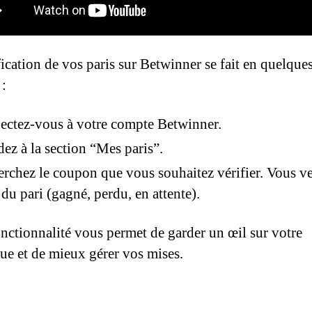
fication de vos paris sur Betwinner se fait en quelque
 :
ctez-vous à votre compte Betwinner.
ez à la section “Mes paris”.
rchez le coupon que vous souhaitez vérifier. Vous ve
t du pari (gagné, perdu, en attente).
onctionnalité vous permet de garder un œil sur votre
que et de mieux gérer vos mises.