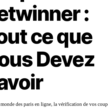
etwinner :
out ce que
ous Devez
avoir
 monde des paris en ligne, la vérification de vos coup