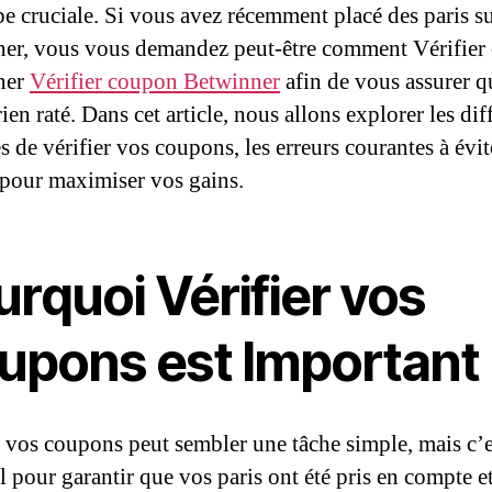
pe cruciale. Si vous avez récemment placé des paris s
er, vous vous demandez peut-être comment Vérifier
ner
Vérifier coupon Betwinner
afin de vous assurer 
ien raté. Dans cet article, nous allons explorer les dif
 de vérifier vos coupons, les erreurs courantes à évite
 pour maximiser vos gains.
rquoi Vérifier vos
upons est Important
r vos coupons peut sembler une tâche simple, mais c’e
l pour garantir que vos paris ont été pris en compte e