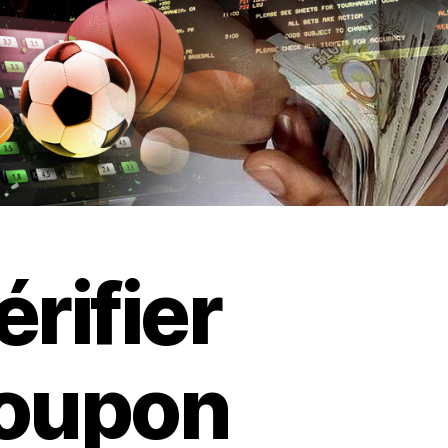
érifier
oupon