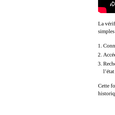
La véri
simples
Conne
Accéd
Reche
l’éta
Cette f
histori