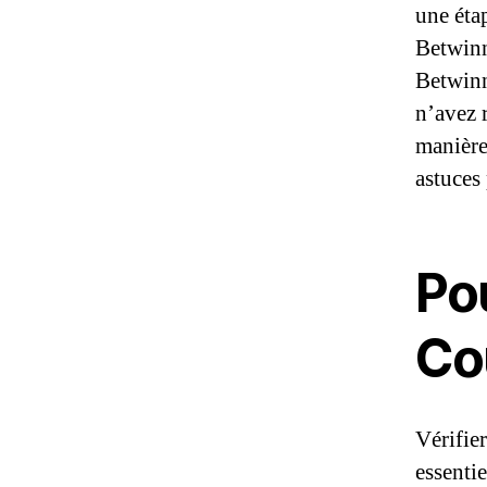
une éta
Betwinn
Betwin
n’avez r
manières
astuces
Pou
Co
Vérifie
essentie