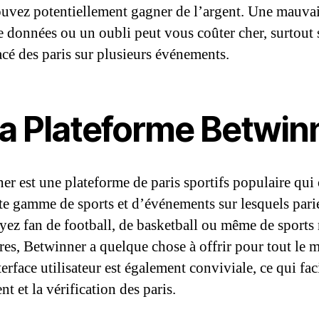
uvez potentiellement gagner de l’argent. Une mauva
de données ou un oubli peut vous coûter cher, surtout 
acé des paris sur plusieurs événements.
 La Plateforme Betwin
er est une plateforme de paris sportifs populaire qui 
te gamme de sports et d’événements sur lesquels pari
yez fan de football, de basketball ou même de sports
res, Betwinner a quelque chose à offrir pour tout le 
erface utilisateur est également conviviale, ce qui faci
t et la vérification des paris.