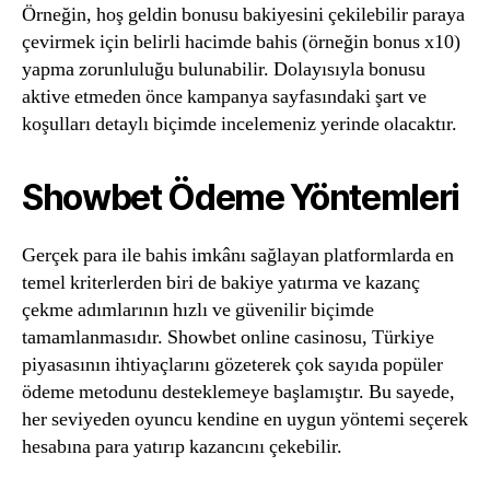
Örneğin, hoş geldin bonusu bakiyesini çekilebilir paraya
çevirmek için belirli hacimde bahis (örneğin bonus x10)
yapma zorunluluğu bulunabilir. Dolayısıyla bonusu
aktive etmeden önce kampanya sayfasındaki şart ve
koşulları detaylı biçimde incelemeniz yerinde olacaktır.
Showbet Ödeme Yöntemleri
Gerçek para ile bahis imkânı sağlayan platformlarda en
temel kriterlerden biri de bakiye yatırma ve kazanç
çekme adımlarının hızlı ve güvenilir biçimde
tamamlanmasıdır. Showbet online casinosu, Türkiye
piyasasının ihtiyaçlarını gözeterek çok sayıda popüler
ödeme metodunu desteklemeye başlamıştır. Bu sayede,
her seviyeden oyuncu kendine en uygun yöntemi seçerek
hesabına para yatırıp kazancını çekebilir.