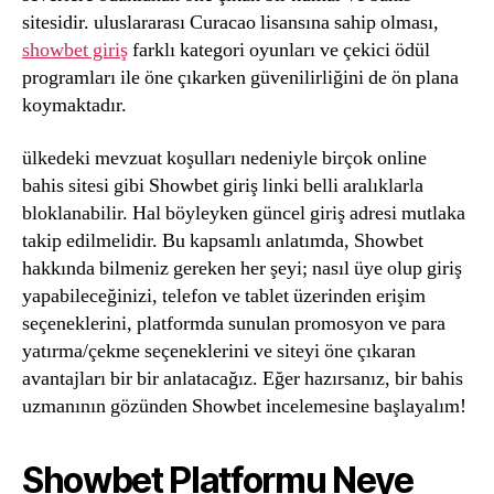
sitesidir. uluslararası Curacao lisansına sahip olması,
showbet giriş
farklı kategori oyunları ve çekici ödül
programları ile öne çıkarken güvenilirliğini de ön plana
koymaktadır.
ülkedeki mevzuat koşulları nedeniyle birçok online
bahis sitesi gibi Showbet giriş linki belli aralıklarla
bloklanabilir. Hal böyleyken güncel giriş adresi mutlaka
takip edilmelidir. Bu kapsamlı anlatımda, Showbet
hakkında bilmeniz gereken her şeyi; nasıl üye olup giriş
yapabileceğinizi, telefon ve tablet üzerinden erişim
seçeneklerini, platformda sunulan promosyon ve para
yatırma/çekme seçeneklerini ve siteyi öne çıkaran
avantajları bir bir anlatacağız. Eğer hazırsanız, bir bahis
uzmanının gözünden Showbet incelemesine başlayalım!
Showbet Platformu Neye