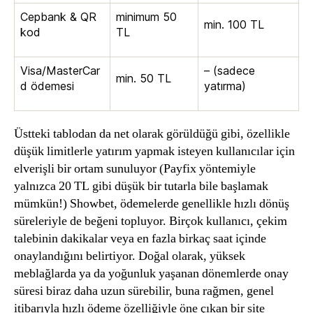
Cepbank & QR
minimum 50
min. 100 TL
kod
TL
Visa/MasterCar
– (sadece
min. 50 TL
d ödemesi
yatırma)
Üstteki tablodan da net olarak görüldüğü gibi, özellikle
düşük limitlerle yatırım yapmak isteyen kullanıcılar için
elverişli bir ortam sunuluyor (Payfix yöntemiyle
yalnızca 20 TL gibi düşük bir tutarla bile başlamak
mümkün!) Showbet, ödemelerde genellikle hızlı dönüş
süreleriyle de beğeni topluyor. Birçok kullanıcı, çekim
talebinin dakikalar veya en fazla birkaç saat içinde
onaylandığını belirtiyor. Doğal olarak, yüksek
meblağlarda ya da yoğunluk yaşanan dönemlerde onay
süresi biraz daha uzun sürebilir, buna rağmen, genel
itibarıyla hızlı ödeme özelliğiyle öne çıkan bir site