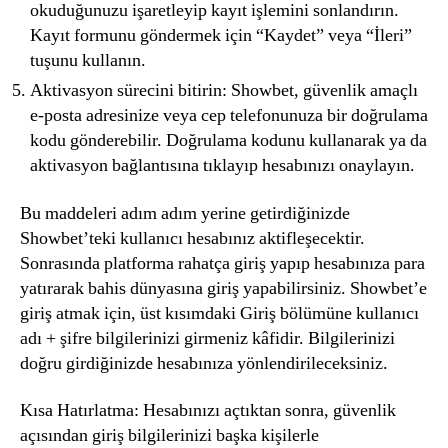
okuduğunuzu işaretleyip kayıt işlemini sonlandırın.
Kayıt formunu göndermek için “Kaydet” veya “İleri”
tuşunu kullanın.
Aktivasyon sürecini bitirin: Showbet, güvenlik amaçlı
e-posta adresinize veya cep telefonunuza bir doğrulama
kodu gönderebilir. Doğrulama kodunu kullanarak ya da
aktivasyon bağlantısına tıklayıp hesabınızı onaylayın.
Bu maddeleri adım adım yerine getirdiğinizde
Showbet’teki kullanıcı hesabınız aktifleşecektir.
Sonrasında platforma rahatça giriş yapıp hesabınıza para
yatırarak bahis dünyasına giriş yapabilirsiniz. Showbet’e
giriş atmak için, üst kısımdaki Giriş bölümüne kullanıcı
adı + şifre bilgilerinizi girmeniz kâfidir. Bilgilerinizi
doğru girdiğinizde hesabınıza yönlendirileceksiniz.
Kısa Hatırlatma: Hesabınızı açtıktan sonra, güvenlik
açısından giriş bilgilerinizi başka kişilerle