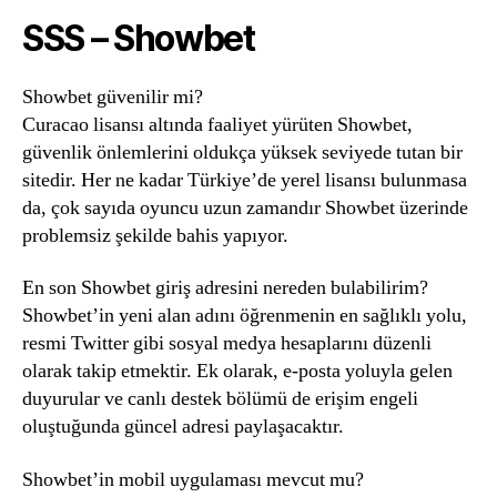
SSS – Showbet
Showbet güvenilir mi?
Curacao lisansı altında faaliyet yürüten Showbet,
güvenlik önlemlerini oldukça yüksek seviyede tutan bir
sitedir. Her ne kadar Türkiye’de yerel lisansı bulunmasa
da, çok sayıda oyuncu uzun zamandır Showbet üzerinde
problemsiz şekilde bahis yapıyor.
En son Showbet giriş adresini nereden bulabilirim?
Showbet’in yeni alan adını öğrenmenin en sağlıklı yolu,
resmi Twitter gibi sosyal medya hesaplarını düzenli
olarak takip etmektir. Ek olarak, e-posta yoluyla gelen
duyurular ve canlı destek bölümü de erişim engeli
oluştuğunda güncel adresi paylaşacaktır.
Showbet’in mobil uygulaması mevcut mu?