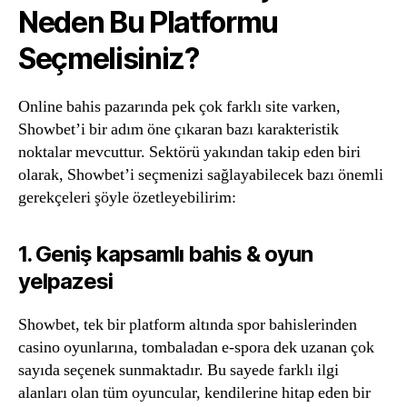
Neden Bu Platformu
Seçmelisiniz?
Online bahis pazarında pek çok farklı site varken,
Showbet’i bir adım öne çıkaran bazı karakteristik
noktalar mevcuttur. Sektörü yakından takip eden biri
olarak, Showbet’i seçmenizi sağlayabilecek bazı önemli
gerekçeleri şöyle özetleyebilirim:
1. Geniş kapsamlı bahis & oyun
yelpazesi
Showbet, tek bir platform altında spor bahislerinden
casino oyunlarına, tombaladan e-spora dek uzanan çok
sayıda seçenek sunmaktadır. Bu sayede farklı ilgi
alanları olan tüm oyuncular, kendilerine hitap eden bir