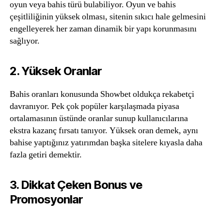
oyun veya bahis türü bulabiliyor. Oyun ve bahis
çeşitliliğinin yüksek olması, sitenin sıkıcı hale gelmesini
engelleyerek her zaman dinamik bir yapı korunmasını
sağlıyor.
2. Yüksek Oranlar
Bahis oranları konusunda Showbet oldukça rekabetçi
davranıyor. Pek çok popüler karşılaşmada piyasa
ortalamasının üstünde oranlar sunup kullanıcılarına
ekstra kazanç fırsatı tanıyor. Yüksek oran demek, aynı
bahise yaptığınız yatırımdan başka sitelere kıyasla daha
fazla getiri demektir.
3. Dikkat Çeken Bonus ve
Promosyonlar