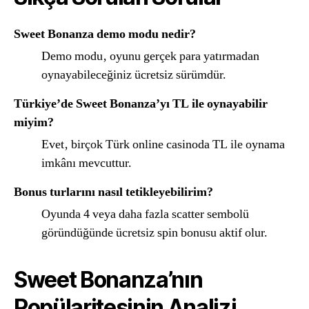
Sweet Bonanza demo modu nedir?
Demo modu‚ oyunu gerçek para yatırmadan
oynayabileceğiniz ücretsiz sürümdür.
Türkiye’de Sweet Bonanza’yı TL ile oynayabilir
miyim?
Evet‚ birçok Türk online casinoda TL ile oynama
imkânı mevcuttur.
Bonus turlarını nasıl tetikleyebilirim?
Oyunda 4 veya daha fazla scatter sembolü
göründüğünde ücretsiz spin bonusu aktif olur.
Sweet Bonanza’nın
Popülaritesinin Analizi