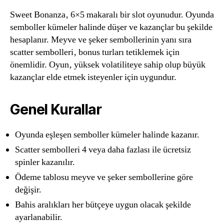
Sweet Bonanza‚ 6×5 makaralı bir slot oyunudur. Oyunda
semboller kümeler halinde düşer ve kazançlar bu şekilde
hesaplanır. Meyve ve şeker sembollerinin yanı sıra
scatter sembolleri‚ bonus turları tetiklemek için
önemlidir. Oyun‚ yüksek volatiliteye sahip olup büyük
kazançlar elde etmek isteyenler için uygundur.
Genel Kurallar
Oyunda eşleşen semboller kümeler halinde kazanır.
Scatter sembolleri 4 veya daha fazlası ile ücretsiz
spinler kazanılır.
Ödeme tablosu meyve ve şeker sembollerine göre
değişir.
Bahis aralıkları her bütçeye uygun olacak şekilde
ayarlanabilir.