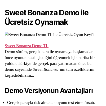
Sweet Bonanza Demo ile
Ücretsiz Oynamak
Sweet Bonanza Demo TL
Demo sürüm‚ gerçek para ile oynamaya başlamadan
önce oyunun nasıl işlediğini öğrenmek için harika bir
yoldur. Türkiye’de gerçek para yatırmadan önce bu
demo sayesinde
Sweet Bonanza
‘nın tüm özelliklerini
keşfedebilirsiniz.
Demo Versiyonun Avantajları
Gerçek parayla risk almadan oyunu test etme fırsatı.