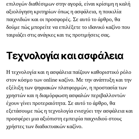
επιλογών διαθέσιμων στην αγορά, είναι κρίσιμη η καλή
αξιολόγηση κριτηρίων όπως η ασφάλεια, η ποικιλία
παιχνιδιών και οι προσφορές. Σε αυτό το άρθρο, θα
δούμε πώς μπορείτε να επιλέξετε το ιδανικό καζίνο που
ταιριάζει στις ανάγκες και τις προτιμήσεις σας.
Τεχνολογία και ασφάλεια
Η τεχνολογία και η ασφάλεια παίζουν καθοριστικό ρόλο
στον κόσμο των online καζίνο. Με την ανάπτυξη και την
εξέλιξη των ψηφιακών πλατφορμών, η προστασία των
χρηστών και η διαμόρφωση ασφαλών περιβαλλοντών
έχουν γίνει προτεραιότητα. Σε αυτό το άρθρο, θα
εξετάσουμε πώς η τεχνολογία ενισχύει την ασφάλεια και
προσφέρει μια αξιόπιστη εμπειρία παιχνιδιού στους
χρήστες των διαδικτυακών καζίνο.