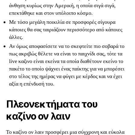
άνθηση κυρίως στην Αμερική, η οποία σιγά σιγά,
επεκτάθηκε και στον υπόλοιπο κόσμο.
Με τόσο μεγάλη ποικιλία σε προσφορές σίγουρα
κάποιες θα σας ταιριάζουν περισσότερο από κάποιες
άλλες.
Αν όμως αποφασίσετε να το σκεφτείτε πιο σοβαρά το
πως ακριβώς θέλετε να είναι το παιχνίδι σας, τότε τα
live καζινο είναι εκείνα τα οποία διαθέτουν εκείνο το
πακέτο το οποίο ψάχνει ένας παίκτης για να μπορέσει
στο τέλος της ημέρας να φύγει με κέρδος και να έχει
αξία η επένδυσή του.
Πλεονεκτήματα του
καζίνο ον λαιν
Το καζίνο ον λαιν προσφέρει μια σύγχρονη και εύκολα