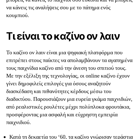
να κάνεις τις αναλήψεις σου με το πάτημα ενός
κουμπιού.
Τι είναι το καζίνο ον λαιν
Το καζίνο ον λαιν είναι μια ψηφιακή πλατφόρμα που
επιτρέπει στους παίκτες να απολαμβάνουν τα αγαπημένα
τους παιχνίδια καζίνο από την άνεση του σπιτιού τους.
Με την εξέλιξη της τεχνολογίας, οι online καζίνο έχουν
γίνει δημοφιλείς επιλογές για όσους αναζητούν
διασκέδαση και πιθανότητες κέρδους μέσω του
διαδικτύου. Παρουσιάζουν μια ευρεία γκάμα παιχνιδιών,
από ρεαλιστικές ρουλέτες μέχρι πολύπλοκα φρουτάκια,
προσφέροντας μια ασφαλή και εύχρηστη εμπειρία
παιχνιδιού.
Κατά τη δεκαετία του ‘60, τα καζίνο γνώρισαν τεράστια