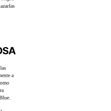
hazarlas
OSA
las
mente a
 como
ra
Blue.