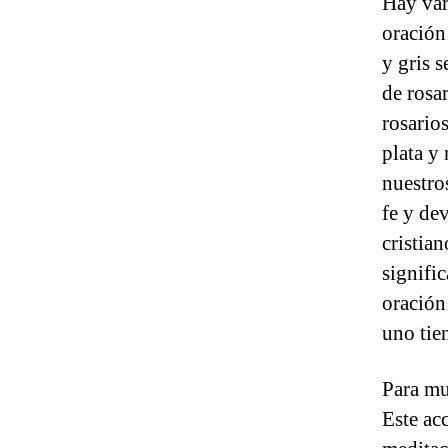
Hay var
oración
y gris s
de rosa
rosario
plata y
nuestro
fe y de
cristian
signifi
oración
uno tie
Para mu
Este ac