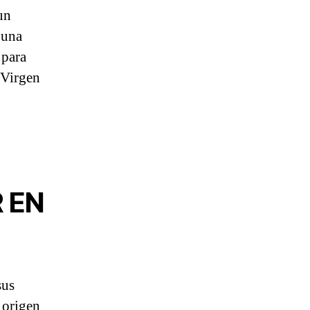
un
 una
 para
a Virgen
 EN
sus
 origen