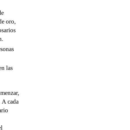
de
de oro,
osarios
n.
rsonas
en las
omenzar,
. A cada
ario
el