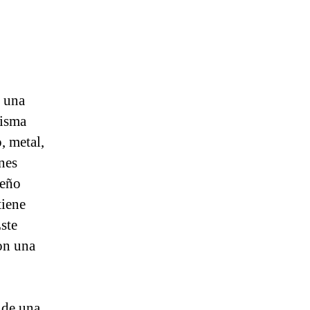
s una
misma
, metal,
enes
seño
tiene
ste
on una
 de una