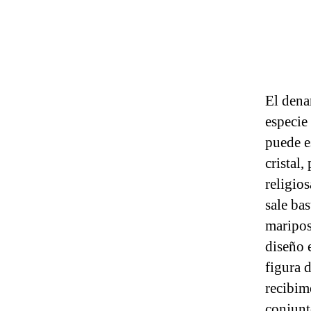
El dena
especie
puede e
cristal
religio
sale ba
maripos
diseño 
figura 
recibim
conjunt