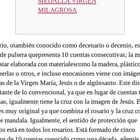
MEDALLA VIRGEN
MILAGROSA
rio, otambién conocido como decenario o decenio, e
 de pulsera quepresenta 10 cuentas consecutivas; la 
star elaborada con materialescomo la madera, plástico
, perlas u otros, e incluso enocasiones viene con imág
sas de la Virgen María, Jesús o de algúnsanto. Este di
stante de lo convencional, ya que en lugar de cuentas 
as, igualmente tiene la cruz con la imagen de Jesús. E
es muy original ya que combina el rosario y la cruz c
de mandala. Igualmente, el sentido de protección que
os está en todos los rosarios. Está formado de cinco
os de 10 cuentas conocido como una década, además