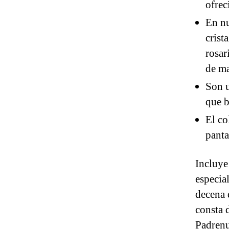
ofrec
En nu
crist
rosar
de ma
Son u
que b
El co
panta
Incluye
especia
decena 
consta 
Padrenu