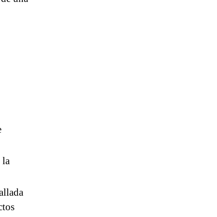
e
 la
allada
ctos