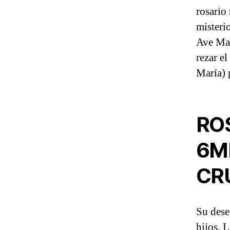
rosario
misteri
Ave Mar
rezar el
María) 
RO
6M
CR
Su dese
hijos. 