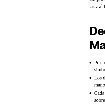
cruz al 
De
Ma
Por l
símbo
Los d
mano 
Cada 
sobre