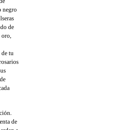
 de
o negro
lseras
ido de
 oro,
 de tu
rosarios
sus
 de
cada
ción.
enta de