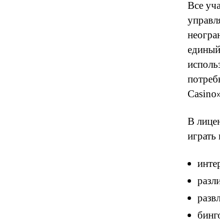
Все уч
управл
неогра
единый
исполь
потреб
Casino
В лице
играть 
инте
разл
разв
бинго