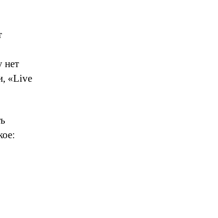
т
у нет
, «Live
ть
кое: