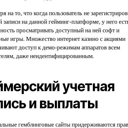
я на то, что когда пользователь не зарегистриров
й записи на данной гейминг-платформе, у него ест
ность просматривать доступный на ней софт и
ные игры. Множество интернет казино с акциями
чивают доступ к демо-режимам аппаратов всем
телям, даже неидентифицированным.
ймерский учетная
пись и выплаты
льные гемблинговые сайты придерживаются пра