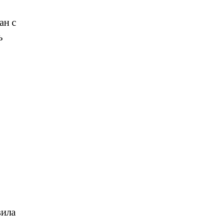
ан с
ь
вила