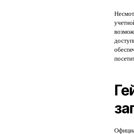
Несмотр
учетно
возмож
доступ
обеспе
посети
Ге
за
Официа