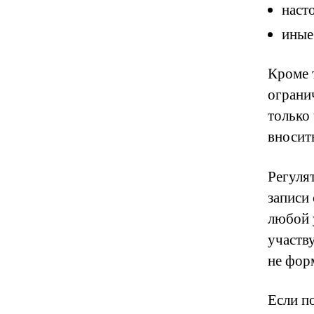
наст
иные
Кроме 
ограни
только
вносит
Регуля
записи 
любой 
участв
не фор
Если п