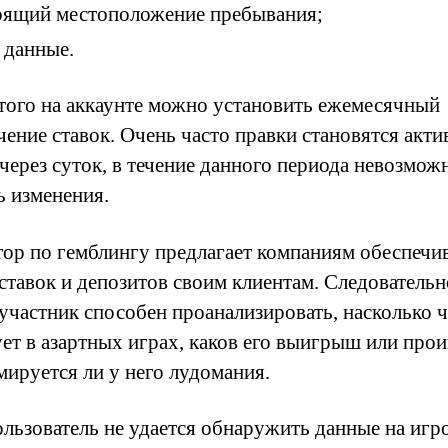
оящий местоположение пребывания;
 данные.
того на аккаунте можно установить ежемесячный
чение ставок. Очень часто правки становятся акт
 через суток, в течение данного периода невозмож
ь изменения.
тор по гемблингу предлагает компаниям обеспечи
ставок и депозитов своим клиентам. Следовательн
участник способен проанализировать, насколько ч
ует в азартных играх, каков его выигрыш или про
мируется ли у него лудомания.
ользователь не удается обнаружить данные на игр