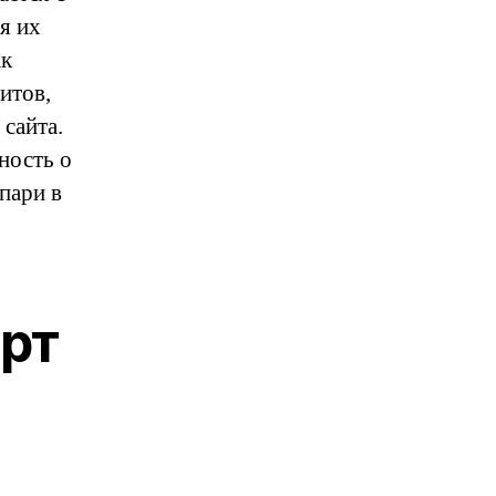
я их
ак
итов,
сайта.
ность о
пари в
орт