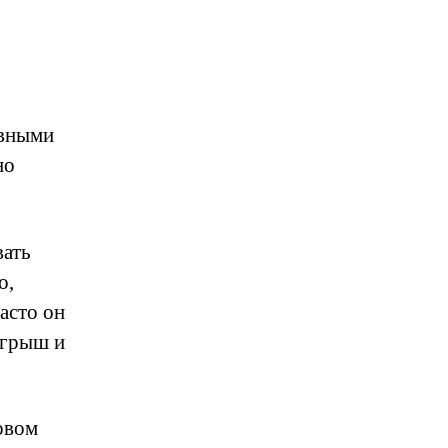
ивными
но
вать
о,
асто он
игрыш и
овом