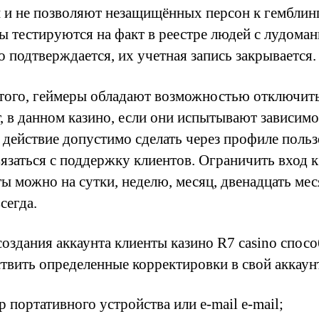
й и не позволяют незащищённых персон к гемблинг
ы тестируются на факт в реестре людей с лудоман
о подтверждается, их учетная запись закрывается.
того, геймеры обладают возможностью отключить
т, в данном казино, если они испытывают зависимо
 действие допустимо сделать через профиле польз
язаться с поддержку клиентов. Ограничить вход к
ты можно на сутки, неделю, месяц, двенадцать мес
сегда.
создания аккаунта клиенты казино R7 casino спос
твить определенные корректировки в свой аккаун
р портативного устройства или e-mail e-mail;