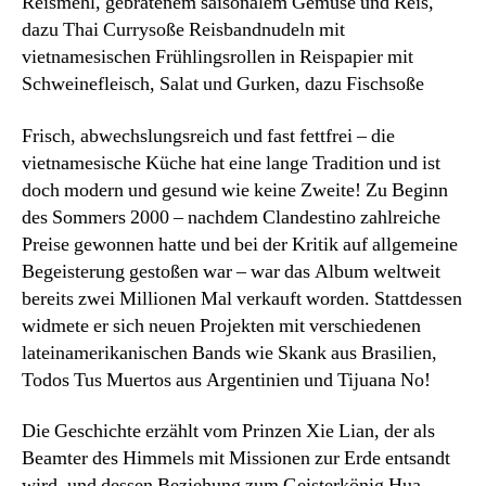
Reismehl, gebratenem saisonalem Gemüse und Reis,
dazu Thai Currysoße Reisbandnudeln mit
vietnamesischen Frühlingsrollen in Reispapier mit
Schweinefleisch, Salat und Gurken, dazu Fischsoße
Frisch, abwechslungsreich und fast fettfrei – die
vietnamesische Küche hat eine lange Tradition und ist
doch modern und gesund wie keine Zweite! Zu Beginn
des Sommers 2000 – nachdem Clandestino zahlreiche
Preise gewonnen hatte und bei der Kritik auf allgemeine
Begeisterung gestoßen war – war das Album weltweit
bereits zwei Millionen Mal verkauft worden. Stattdessen
widmete er sich neuen Projekten mit verschiedenen
lateinamerikanischen Bands wie Skank aus Brasilien,
Todos Tus Muertos aus Argentinien und Tijuana No!
Die Geschichte erzählt vom Prinzen Xie Lian, der als
Beamter des Himmels mit Missionen zur Erde entsandt
wird, und dessen Beziehung zum Geisterkönig Hua