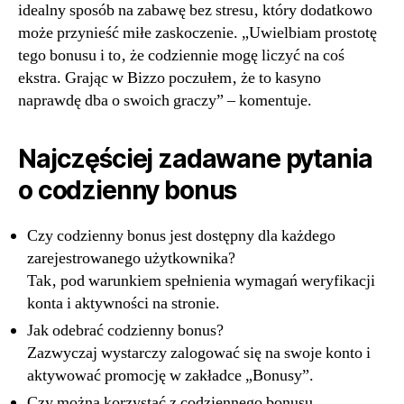
idealny sposób na zabawę bez stresu‚ który dodatkowo
może przynieść miłe zaskoczenie. „Uwielbiam prostotę
tego bonusu i to‚ że codziennie mogę liczyć na coś
ekstra. Grając w Bizzo poczułem‚ że to kasyno
naprawdę dba o swoich graczy” – komentuje.
Najczęściej zadawane pytania
o codzienny bonus
Czy codzienny bonus jest dostępny dla każdego
zarejestrowanego użytkownika?
Tak‚ pod warunkiem spełnienia wymagań weryfikacji
konta i aktywności na stronie.
Jak odebrać codzienny bonus?
Zazwyczaj wystarczy zalogować się na swoje konto i
aktywować promocję w zakładce „Bonusy”.
Czy można korzystać z codziennego bonusu