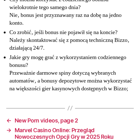
wielokrotnie tego samego dnia?
Nie‚ bonus jest przyznawany raz na dobę na jedno
konto.
Co zrobić‚ jeśli bonus nie pojawił się na koncie?
Należy skontaktować się z pomocą techniczną Bizzo‚
działającą 24/7.
Jakie gry mogę grać z wykorzystaniem codziennego
bonusu?
Przeważnie darmowe spiny dotyczą wybranych
automatów‚ a bonusy depozytowe można wykorzystać
na większości gier kasynowych dostępnych w Bizzo;
←
New Porn videos, page 2
→
Marvel Casino Online: Przegląd
Nowoczesnych Opcji Gry w 2025 Roku