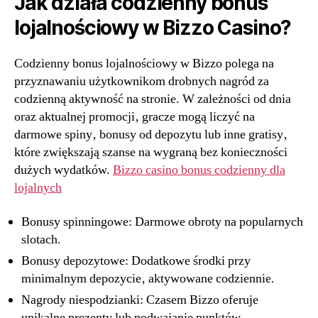
Jak działa codzienny bonus
lojalnościowy w Bizzo Casino?
Codzienny bonus lojalnościowy w Bizzo polega na
przyznawaniu użytkownikom drobnych nagród za
codzienną aktywność na stronie. W zależności od dnia
oraz aktualnej promocji‚ gracze mogą liczyć na
darmowe spiny‚ bonusy od depozytu lub inne gratisy‚
które zwiększają szanse na wygraną bez konieczności
dużych wydatków.
Bizzo casino bonus codzienny dla
lojalnych
Bonusy spinningowe: Darmowe obroty na popularnych
slotach.
Bonusy depozytowe: Dodatkowe środki przy
minimalnym depozycie‚ aktywowane codziennie.
Nagrody niespodzianki: Czasem Bizzo oferuje
unikalne prezenty lub podwajanie punktów