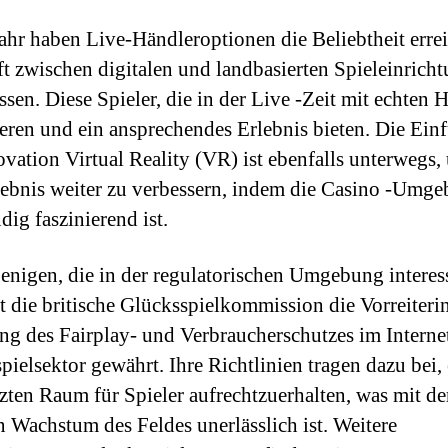
ahr haben Live-Händleroptionen die Beliebtheit erre
ft zwischen digitalen und landbasierten Spieleinrich
ssen. Diese Spieler, die in der Live -Zeit mit echten 
ieren und ein ansprechendes Erlebnis bieten. Die Ei
ovation Virtual Reality (VR) ist ebenfalls unterwegs,
lebnis weiter zu verbessern, indem die Casino -Umg
dig faszinierend ist.
jenigen, die in der regulatorischen Umgebung interess
at die britische Glücksspielkommission die Vorreiteri
ng des Fairplay- und Verbraucherschutzes im Internet
pielsektor gewährt. Ihre Richtlinien tragen dazu bei,
zten Raum für Spieler aufrechtzuerhalten, was mit d
n Wachstum des Feldes unerlässlich ist. Weitere