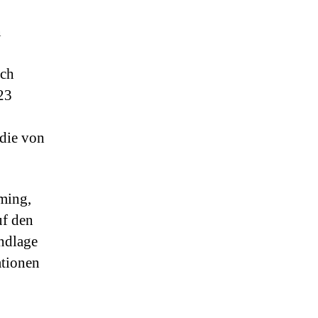
n
ich
23
udie von
aming,
uf den
ndlage
ationen