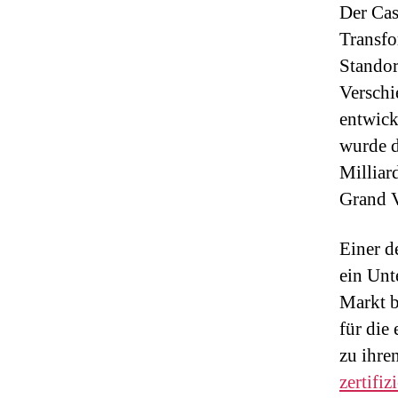
Der Cas
Transfo
Standor
Verschi
entwick
wurde d
Milliar
Grand V
Einer d
ein Unt
Markt b
für die
zu ihre
zertifi