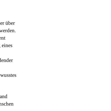
ler über
 werden.
ent
 eines
dender
ewusstes
tand
nschen