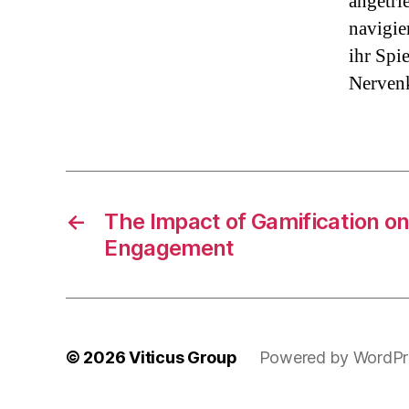
angetri
navigie
ihr Spie
Nervenk
←
The Impact of Gamification o
Engagement
© 2026
Viticus Group
Powered by WordPr