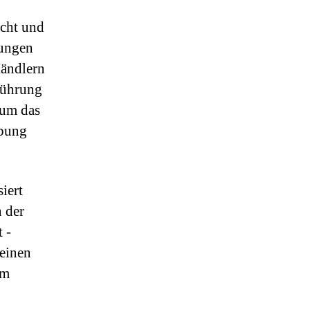
icht und
tungen
Händlern
nführung
 um das
ebung
iert
n der
 -
 einen
em