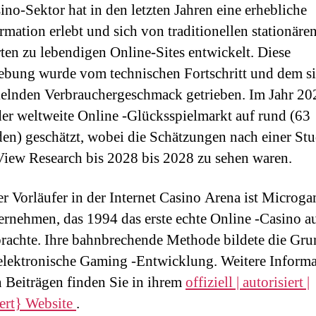
ino-Sektor hat in den letzten Jahren eine erhebliche
rmation erlebt und sich von traditionellen stationäre
ten zu lebendigen Online-Sites entwickelt. Diese
ebung wurde vom technischen Fortschritt und dem s
elnden Verbrauchergeschmack getrieben. Im Jahr 20
er weltweite Online -Glücksspielmarkt auf rund
(63
den) geschätzt, wobei die Schätzungen nach einer St
iew Research bis 2028 bis 2028 zu sehen waren.
er Vorläufer in der Internet Casino Arena ist Microg
ernehmen, das 1994 das erste echte Online -Casino a
rachte. Ihre bahnbrechende Methode bildete die Gru
 elektronische Gaming -Entwicklung. Weitere Inform
n Beiträgen finden Sie in ihrem
offiziell | autorisiert |
ziert} Website
.