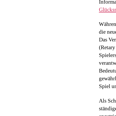
Informa
Glücks
Während
die neu
Das Ver
(Retary
Spieler
verantw
Bedeutu
gewährl
Spiel u
Als Sch
ständig