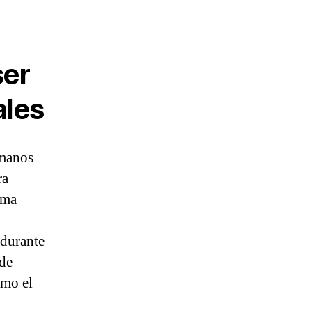
ser
ales
 manos
ra
ema
 durante
ede
omo el