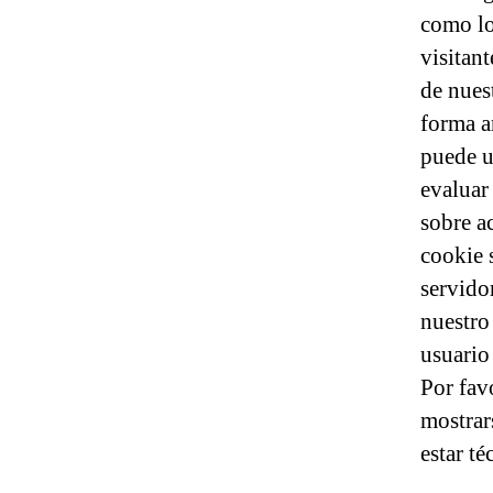
como lo
visitan
de nues
forma a
puede u
evaluar
sobre a
cookie 
servido
nuestro
usuario
Por fav
mostrar
estar t