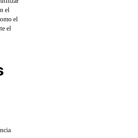
utilizar
n el
como el
te el
s
encia