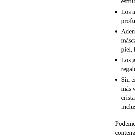
estru
Los a
profu
Ademá
másca
piel, 
Los g
regal
Sin e
más v
crist
inclu
Podemos
conteng