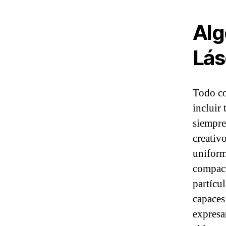
Alg
Lás
Todo co
incluir
siempre 
creativ
uniform
compact
partícu
capaces
expresa