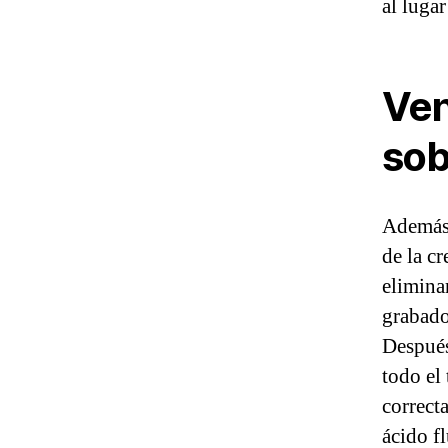
al lugar
Ven
sob
Además,
de la c
elimina
grabador
Después
todo el
correct
ácido fl