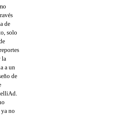
omo
través
sa de
o, solo
de
reportes
 la
da a un
seño de
e
elliAd.
no
 ya no