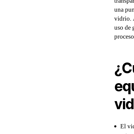
transpar
una pun
vidrio.
uso de g
proceso
¿C
eq
vid
El vi