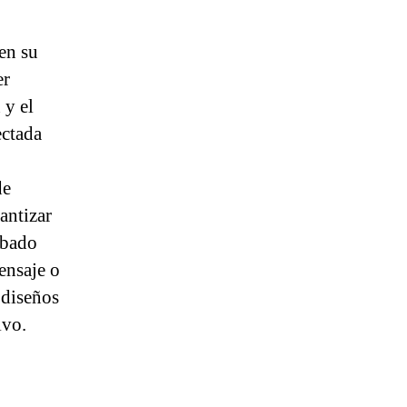
en su
er
 y el
ectada
de
antizar
abado
ensaje o
 diseños
ivo.