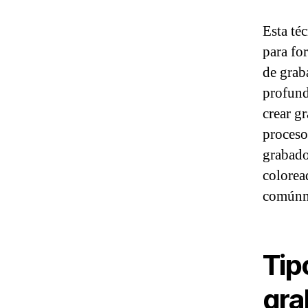
Esta té
para fo
de grab
profund
crear gr
proceso
grabado
colorea
comúnme
Tip
gra