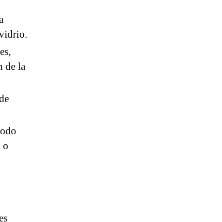
a
vidrio.
es,
n de la
 de
todo
o o
o
es