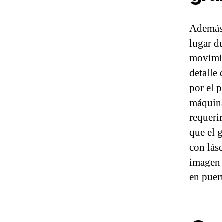
Además,
lugar d
movimie
detalle
por el p
máquina
requeri
que el 
con lás
imagen 
en puer