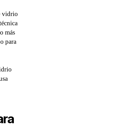
 vidrio
técnica
do más
jo para
idrio
usa
ara