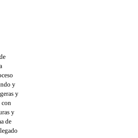
ede
a
roceso
undo y
geras y
s con
uras y
ma de
llegado