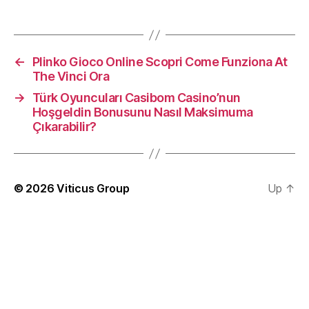
←
Plinko Gioco Online Scopri Come Funziona At
The Vinci Ora
→
Türk Oyuncuları Casibom Casino’nun
Hoşgeldin Bonusunu Nasıl Maksimuma
Çıkarabilir?
© 2026
Viticus Group
Up
↑