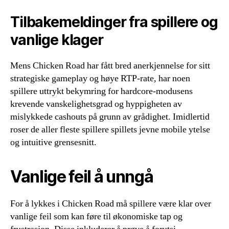
Tilbakemeldinger fra spillere og
vanlige klager
Mens Chicken Road har fått bred anerkjennelse for sitt
strategiske gameplay og høye RTP-rate, har noen
spillere uttrykt bekymring for hardcore-modusens
krevende vanskelighetsgrad og hyppigheten av
mislykkede cashouts på grunn av grådighet. Imidlertid
roser de aller fleste spillere spillets jevne mobile ytelse
og intuitive grensesnitt.
Vanlige feil å unngå
For å lykkes i Chicken Road må spillere være klar over
vanlige feil som kan føre til økonomiske tap og