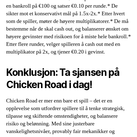
en bankroll på €100 og satser €0.10 per runde.* De
sikter mot et konservativt mål på 1.5x-2x.* Etter hvert
som de spiller, møter de høyere multiplikatorer.* De må
bestemme når de skal cash out, og balanserer ønsket om
høyere gevinster med risikoen for å miste hele bankroll.*
Etter flere runder, velger spilleren å cash out med en
multiplikator på 2x, og tjener €0.20 i gevinst.
Konklusjon: Ta sjansen på
Chicken Road i dag!
Chicken Road er mer enn bare et spill – det er en
opplevelse som utfordrer spillere til å tenke strategisk,
tilpasse seg skiftende omstendigheter, og balansere
risiko og belønning. Med sine justerbare
vanskelighetsnivåer, provably fair mekanikker og