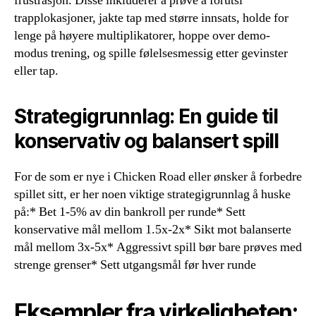
frustrasjon. Disse inkluderer å prøve å forutsi
trapplokasjoner, jakte tap med større innsats, holde for
lenge på høyere multiplikatorer, hoppe over demo-
modus trening, og spille følelsesmessig etter gevinster
eller tap.
Strategigrunnlag: En guide til
konservativ og balansert spill
For de som er nye i Chicken Road eller ønsker å forbedre
spillet sitt, er her noen viktige strategigrunnlag å huske
på:* Bet 1-5% av din bankroll per runde* Sett
konservative mål mellom 1.5x-2x* Sikt mot balanserte
mål mellom 3x-5x* Aggressivt spill bør bare prøves med
strenge grenser* Sett utgangsmål før hver runde
Eksempler fra virkeligheten: