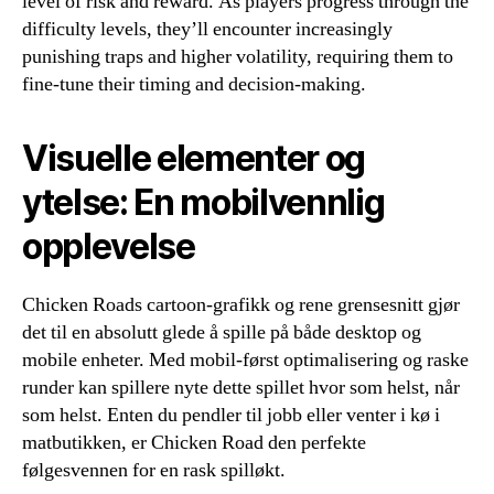
level of risk and reward. As players progress through the
difficulty levels, they’ll encounter increasingly
punishing traps and higher volatility, requiring them to
fine-tune their timing and decision-making.
Visuelle elementer og
ytelse: En mobilvennlig
opplevelse
Chicken Roads cartoon-grafikk og rene grensesnitt gjør
det til en absolutt glede å spille på både desktop og
mobile enheter. Med mobil-først optimalisering og raske
runder kan spillere nyte dette spillet hvor som helst, når
som helst. Enten du pendler til jobb eller venter i kø i
matbutikken, er Chicken Road den perfekte
følgesvennen for en rask spilløkt.