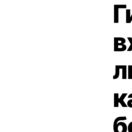
Г
в
л
к
б