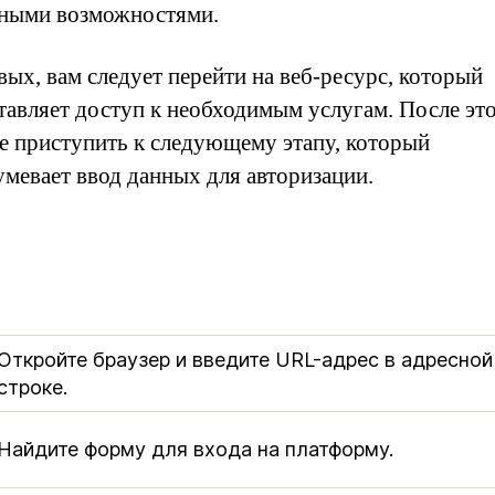
ными возможностями.
вых, вам следует перейти на веб-ресурс, который
тавляет доступ к необходимым услугам. После эт
е приступить к следующему этапу, который
умевает ввод данных для авторизации.
Откройте браузер и введите URL-адрес в адресной
строке.
Найдите форму для входа на платформу.