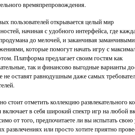
тельного времяпрепровождения.
вых пользователей открывается целый мир
ностей, начиная с удобного интерфейса, где кажд
 продумана до мелочей, и заканчивая заманчивыми
жениями, которые помогут начать игру с максим
том. Платформа предлагает своим гостям как
кательные, так и финансово выгодные варианты до
е не оставят равнодушным даже самых требовате
телей.
но стоит отметить коллекцию развлекательного ко
я включает в себя широкий спектр игр на любой вк
симо от того, предпочитаете ли вы испытать свою 
ых развлечениях или просто хотите приятно прове