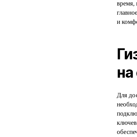
время,
главно
и комф
Ги
на
Для до
необхо
подклю
ключев
обеспе