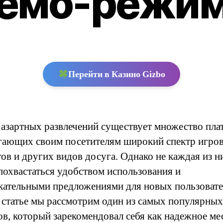
емо-режи
Перейти в Казино Gizbo
 азартных развлечений существует множество пла
гающих своим посетителям широкий спектр игро
тов и других видов досуга. Однако не каждая из н
похвастаться удобством использования и
кательными предложениями для новых пользовате
 статье мы рассмотрим один из самых популярных
ов, который зарекомендовал себя как надежное ме