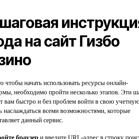
шаговая инструкци
ода на сайт Гизбо
зино
го чтобы начать использовать ресурсы онлайн-
рмы, необходимо пройти несколько этапов. Эти ш
т вам быстро и без проблем войти в свою учетную
ть наслаждаться всеми возможностями, которые
тавляет данный сервис.
ойте браузер
и введите URL-адрес в строку поис