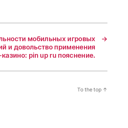
льности мобильных игровых
→
ий и довольство применения
казино: pin up ru пояснение.
To the top
↑