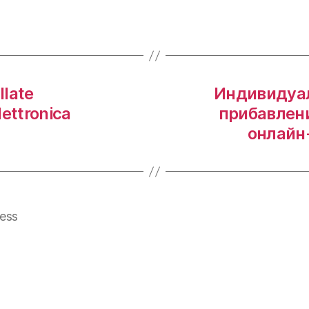
late
Индивидуа
lettronica
прибавлен
онлайн-
ess