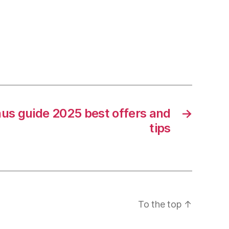
nus guide 2025 best offers and
→
tips
To the top
↑