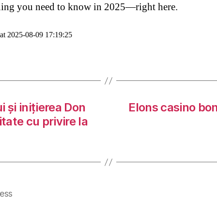
ing you need to know in 2025—right here.
 at 2025-08-09 17:19:25
 și inițierea Don
Elons casino bo
ate cu privire la
ess