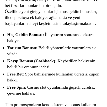
bet fırsatları bunlardan birkaçıdır.
Özellikle yeni giriş yapanlar için hoş geldin bonusları,
ilk depozitoya ek bakiye sağlamakta ve yeni
başlayanların siteyi keşfetmesini kolaylaştırmaktadır.
Hoş Geldin Bonusu:
İlk yatırım sonrasında ekstra
bakiye.
Yatırım Bonusu:
Belirli yöntemlerle yatırımlara ek
yüzde.
Kayıp Bonusu (Cashback):
Kaybedilen bakiyenin
belirli bir oranının iadesi.
Free Bet:
Spor bahislerinde kullanılan ücretsiz kupon
hakkı.
Free Spin:
Casino slot oyunlarında geçerli ücretsiz
çevirme hakları.
Tüm promosyonların kendi sistem ve bonus kullanım