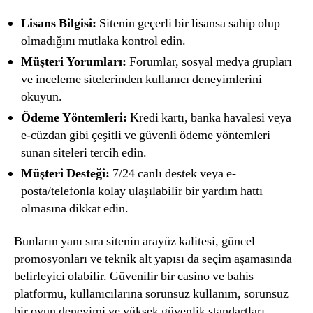
Lisans Bilgisi:
Sitenin geçerli bir lisansa sahip olup
olmadığını mutlaka kontrol edin.
Müşteri Yorumları:
Forumlar, sosyal medya grupları
ve inceleme sitelerinden kullanıcı deneyimlerini
okuyun.
Ödeme Yöntemleri:
Kredi kartı, banka havalesi veya
e-cüzdan gibi çeşitli ve güvenli ödeme yöntemleri
sunan siteleri tercih edin.
Müşteri Desteği:
7/24 canlı destek veya e-
posta/telefonla kolay ulaşılabilir bir yardım hattı
olmasına dikkat edin.
Bunların yanı sıra sitenin arayüz kalitesi, güncel
promosyonları ve teknik alt yapısı da seçim aşamasında
belirleyici olabilir. Güvenilir bir casino ve bahis
platformu, kullanıcılarına sorunsuz kullanım, sorunsuz
bir oyun deneyimi ve yüksek güvenlik standartları