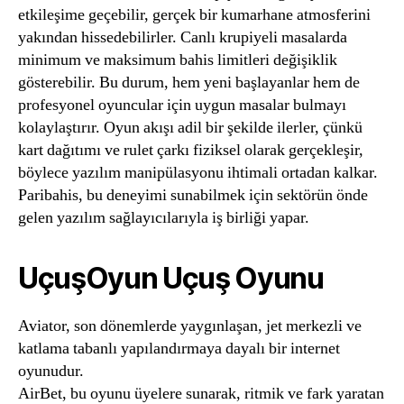
etkileşime geçebilir, gerçek bir kumarhane atmosferini
yakından hissedebilirler. Canlı krupiyeli masalarda
minimum ve maksimum bahis limitleri değişiklik
gösterebilir. Bu durum, hem yeni başlayanlar hem de
profesyonel oyuncular için uygun masalar bulmayı
kolaylaştırır. Oyun akışı adil bir şekilde ilerler, çünkü
kart dağıtımı ve rulet çarkı fiziksel olarak gerçekleşir,
böylece yazılım manipülasyonu ihtimali ortadan kalkar.
Paribahis, bu deneyimi sunabilmek için sektörün önde
gelen yazılım sağlayıcılarıyla iş birliği yapar.
UçuşOyun Uçuş Oyunu
Aviator, son dönemlerde yaygınlaşan, jet merkezli ve
katlama tabanlı yapılandırmaya dayalı bir internet
oyunudur.
AirBet, bu oyunu üyelere sunarak, ritmik ve fark yaratan