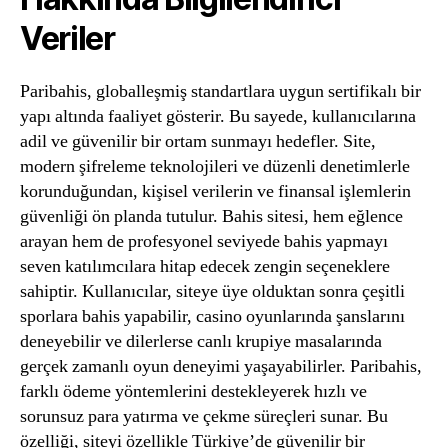
Veriler
Paribahis, globalleşmiş standartlara uygun sertifikalı bir
yapı altında faaliyet gösterir. Bu sayede, kullanıcılarına
adil ve güvenilir bir ortam sunmayı hedefler. Site,
modern şifreleme teknolojileri ve düzenli denetimlerle
korunduğundan, kişisel verilerin ve finansal işlemlerin
güvenliği ön planda tutulur. Bahis sitesi, hem eğlence
arayan hem de profesyonel seviyede bahis yapmayı
seven katılımcılara hitap edecek zengin seçeneklere
sahiptir. Kullanıcılar, siteye üye olduktan sonra çeşitli
sporlara bahis yapabilir, casino oyunlarında şanslarını
deneyebilir ve dilerlerse canlı krupiye masalarında
gerçek zamanlı oyun deneyimi yaşayabilirler. Paribahis,
farklı ödeme yöntemlerini destekleyerek hızlı ve
sorunsuz para yatırma ve çekme süreçleri sunar. Bu
özelliği, siteyi özellikle Türkiye’de güvenilir bir