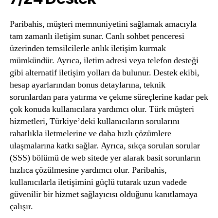
Paribahis, müşteri memnuniyetini sağlamak amacıyla
tam zamanlı iletişim sunar. Canlı sohbet penceresi
üzerinden temsilcilerle anlık iletişim kurmak
mümkündür. Ayrıca, iletim adresi veya telefon desteği
gibi alternatif iletişim yolları da bulunur. Destek ekibi,
hesap ayarlarından bonus detaylarına, teknik
sorunlardan para yatırma ve çekme süreçlerine kadar pek
çok konuda kullanıcılara yardımcı olur. Türk müşteri
hizmetleri, Türkiye’deki kullanıcıların sorularını
rahatlıkla iletmelerine ve daha hızlı çözümlere
ulaşmalarına katkı sağlar. Ayrıca, sıkça sorulan sorular
(SSS) bölümü de web sitede yer alarak basit sorunların
hızlıca çözülmesine yardımcı olur. Paribahis,
kullanıcılarla iletişimini güçlü tutarak uzun vadede
güvenilir bir hizmet sağlayıcısı olduğunu kanıtlamaya
çalışır.