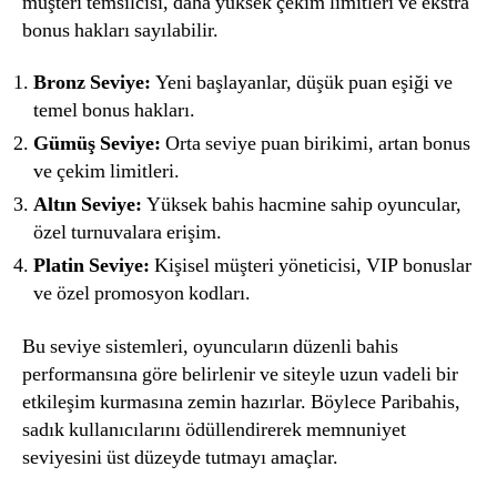
müşteri temsilcisi, daha yüksek çekim limitleri ve ekstra
bonus hakları sayılabilir.
Bronz Seviye:
Yeni başlayanlar, düşük puan eşiği ve
temel bonus hakları.
Gümüş Seviye:
Orta seviye puan birikimi, artan bonus
ve çekim limitleri.
Altın Seviye:
Yüksek bahis hacmine sahip oyuncular,
özel turnuvalara erişim.
Platin Seviye:
Kişisel müşteri yöneticisi, VIP bonuslar
ve özel promosyon kodları.
Bu seviye sistemleri, oyuncuların düzenli bahis
performansına göre belirlenir ve siteyle uzun vadeli bir
etkileşim kurmasına zemin hazırlar. Böylece Paribahis,
sadık kullanıcılarını ödüllendirerek memnuniyet
seviyesini üst düzeyde tutmayı amaçlar.