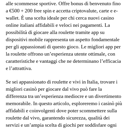
alle scommesse sportive. Offre bonus di benvenuto fino
a €500 + 200 free spin e accetta criptovalute, carte e e-
wallet. È una scelta ideale per chi cerca nuovi casino
online italiani affidabili e veloci nei pagamenti. La
possibilità di giocare alla roulette tramite app su
dispositivi mobile rappresenta un aspetto fondamentale
per gli appassionati di questo gioco. Le migliori app per
la roulette offrono un’esperienza utente ottimale, con
caratteristiche e vantaggi che ne determinano l’efficacia
e l’attrattiva.
Se sei appassionato di roulette e vivi in Italia, trovare i
migliori casinò per giocare dal vivo può fare la
differenza tra un’esperienza mediocre e un divertimento
memorabile. In questo articolo, esploreremo i casinò più
affidabili e coinvolgenti dove poter scommettere sulla
roulette dal vivo, garantendo sicurezza, qualità dei
servizi e un’ampia scelta di giochi per soddisfare ogni