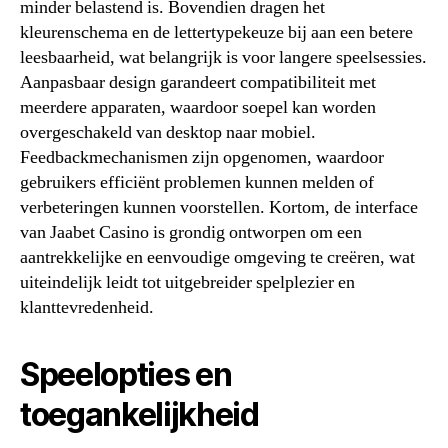
minder belastend is. Bovendien dragen het
kleurenschema en de lettertypekeuze bij aan een betere
leesbaarheid, wat belangrijk is voor langere speelsessies.
Aanpasbaar design garandeert compatibiliteit met
meerdere apparaten, waardoor soepel kan worden
overgeschakeld van desktop naar mobiel.
Feedbackmechanismen zijn opgenomen, waardoor
gebruikers efficiënt problemen kunnen melden of
verbeteringen kunnen voorstellen. Kortom, de interface
van Jaabet Casino is grondig ontworpen om een
aantrekkelijke en eenvoudige omgeving te creëren, wat
uiteindelijk leidt tot uitgebreider spelplezier en
klanttevredenheid.
Speelopties en
toegankelijkheid