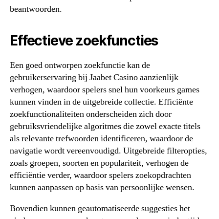
beantwoorden.
Effectieve zoekfuncties
Een goed ontworpen zoekfunctie kan de
gebruikerservaring bij Jaabet Casino aanzienlijk
verhogen, waardoor spelers snel hun voorkeurs games
kunnen vinden in de uitgebreide collectie. Efficiënte
zoekfunctionaliteiten onderscheiden zich door
gebruiksvriendelijke algoritmes die zowel exacte titels
als relevante trefwoorden identificeren, waardoor de
navigatie wordt vereenvoudigd. Uitgebreide filteropties,
zoals groepen, soorten en populariteit, verhogen de
efficiëntie verder, waardoor spelers zoekopdrachten
kunnen aanpassen op basis van persoonlijke wensen.
Bovendien kunnen geautomatiseerde suggesties het