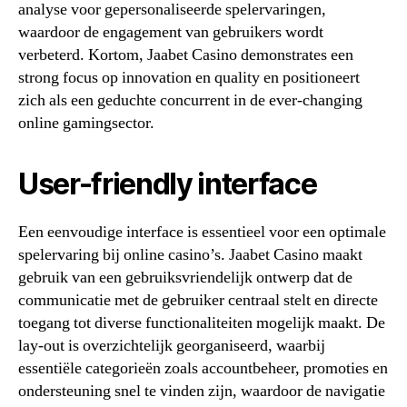
analyse voor gepersonaliseerde spelervaringen,
waardoor de engagement van gebruikers wordt
verbeterd. Kortom, Jaabet Casino demonstrates een
strong focus op innovation en quality en positioneert
zich als een geduchte concurrent in de ever-changing
online gamingsector.
User-friendly interface
Een eenvoudige interface is essentieel voor een optimale
spelervaring bij online casino’s. Jaabet Casino maakt
gebruik van een gebruiksvriendelijk ontwerp dat de
communicatie met de gebruiker centraal stelt en directe
toegang tot diverse functionaliteiten mogelijk maakt. De
lay-out is overzichtelijk georganiseerd, waarbij
essentiële categorieën zoals accountbeheer, promoties en
ondersteuning snel te vinden zijn, waardoor de navigatie