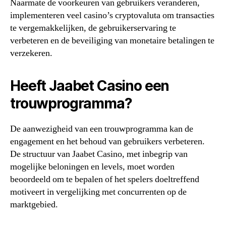
Naarmate de voorkeuren van gebruikers veranderen,
implementeren veel casino’s cryptovaluta om transacties
te vergemakkelijken, de gebruikerservaring te
verbeteren en de beveiliging van monetaire betalingen te
verzekeren.
Heeft Jaabet Casino een
trouwprogramma?
De aanwezigheid van een trouwprogramma kan de
engagement en het behoud van gebruikers verbeteren.
De structuur van Jaabet Casino, met inbegrip van
mogelijke beloningen en levels, moet worden
beoordeeld om te bepalen of het spelers doeltreffend
motiveert in vergelijking met concurrenten op de
marktgebied.