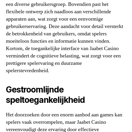
een diverse gebruikersgroep. Bovendien past het
flexibele ontwerp zich naadloos aan verschillende
apparaten aan, wat zorgt voor een eenvormige
gebruikerservaring. Deze aandacht voor detail versterkt
de betrokkenheid van gebruikers, omdat spelers
moeiteloos functies en informatie kunnen vinden.
Kortom, de toegankelijke interface van Jaabet Casino
vermindert de cognitieve belasting, wat zorgt voor een
prettigere spelervaring en duurzame
spelerstevredenheid.
Gestroomlijnde
speltoegankelijkheid
Het doorzoeken door een enorm aanbod aan games kan
spelers vaak overrompelen, maar Jaabet Casino
vereenvoudigt deze ervaring door effectieve