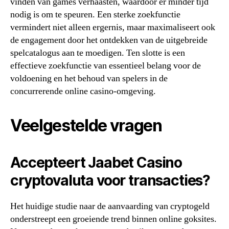
vinden van games verhaasten, waardoor er minder tijd
nodig is om te speuren. Een sterke zoekfunctie
vermindert niet alleen ergernis, maar maximaliseert ook
de engagement door het ontdekken van de uitgebreide
spelcatalogus aan te moedigen. Ten slotte is een
effectieve zoekfunctie van essentieel belang voor de
voldoening en het behoud van spelers in de
concurrerende online casino-omgeving.
Veelgestelde vragen
Accepteert Jaabet Casino
cryptovaluta voor transacties?
Het huidige studie naar de aanvaarding van cryptogeld
onderstreept een groeiende trend binnen online goksites.