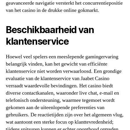
geavanceerde navigatie versterkt het concurrentiepositie
van het casino in de drukke online gokmarkt.
Beschikbaarheid van
klantenservice
Hoewel veel spelers een meeslepende gamingervaring
belangrijk vinden, kan het gewicht van efficiënte
klantenservice niet worden verwaarloosd. Een grondige
evaluatie van de klantenservice van Jaabet Casino
verraadt waardevolle bevindingen. Het casino biedt
diverse contactkanalen, waaronder live chat, e-mail en
telefonisch ondersteuning, waarmee tegemoet wordt
gekomen aan de uiteenlopende preferenties van
gebruikers. De reactietijden zijn over het algemeen vlug,
wat aantoont een sterke focus op klanttevredenheid;
tijdens spitsuren kunnen er echter oponthoud optreden,