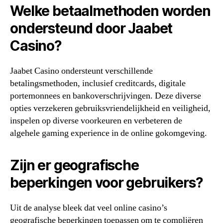
Welke betaalmethoden worden
ondersteund door Jaabet
Casino?
Jaabet Casino ondersteunt verschillende
betalingsmethoden, inclusief creditcards, digitale
portemonnees en bankoverschrijvingen. Deze diverse
opties verzekeren gebruiksvriendelijkheid en veiligheid,
inspelen op diverse voorkeuren en verbeteren de
algehele gaming experience in de online gokomgeving.
Zijn er geografische
beperkingen voor gebruikers?
Uit de analyse bleek dat veel online casino’s
geografische beperkingen toepassen om te compliëren