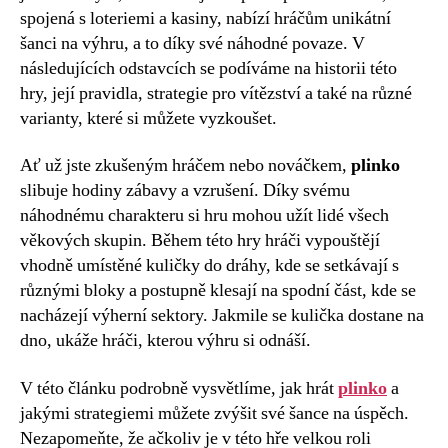
spojená s loteriemi a kasiny, nabízí hráčům unikátní
šanci na výhru, a to díky své náhodné povaze. V
následujících odstavcích se podíváme na historii této
hry, její pravidla, strategie pro vítězství a také na různé
varianty, které si můžete vyzkoušet.
Ať už jste zkušeným hráčem nebo nováčkem,
plinko
slibuje hodiny zábavy a vzrušení. Díky svému
náhodnému charakteru si hru mohou užít lidé všech
věkových skupin. Během této hry hráči vypouštějí
vhodně umístěné kuličky do dráhy, kde se setkávají s
různými bloky a postupně klesají na spodní část, kde se
nacházejí výherní sektory. Jakmile se kulička dostane na
dno, ukáže hráči, kterou výhru si odnáší.
V této článku podrobně vysvětlíme, jak hrát
plinko
a
jakými strategiemi můžete zvýšit své šance na úspěch.
Nezapomeňte, že ačkoliv je v této hře velkou roli