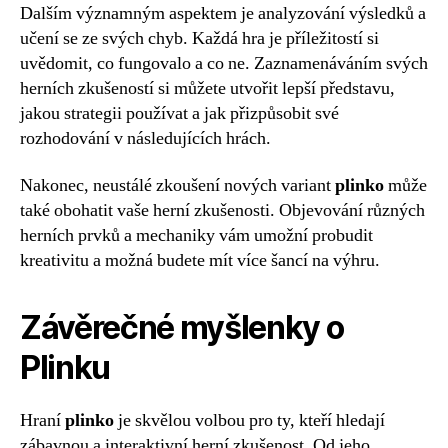
Dalším významným aspektem je analyzování výsledků a
učení se ze svých chyb. Každá hra je příležitostí si
uvědomit, co fungovalo a co ne. Zaznamenáváním svých
herních zkušeností si můžete utvořit lepší představu,
jakou strategii používat a jak přizpůsobit své
rozhodování v následujících hrách.
Nakonec, neustálé zkoušení nových variant
plinko
může
také obohatit vaše herní zkušenosti. Objevování různých
herních prvků a mechaniky vám umožní probudit
kreativitu a možná budete mít více šancí na výhru.
Závěrečné myšlenky o
Plinku
Hraní
plinko
je skvělou volbou pro ty, kteří hledají
zábavnou a interaktivní herní zkušenost. Od jeho