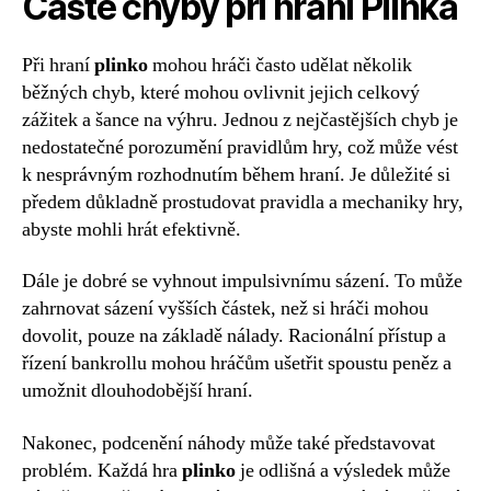
Časté chyby při hraní Plinka
Při hraní
plinko
mohou hráči často udělat několik
běžných chyb, které mohou ovlivnit jejich celkový
zážitek a šance na výhru. Jednou z nejčastějších chyb je
nedostatečné porozumění pravidlům hry, což může vést
k nesprávným rozhodnutím během hraní. Je důležité si
předem důkladně prostudovat pravidla a mechaniky hry,
abyste mohli hrát efektivně.
Dále je dobré se vyhnout impulsivnímu sázení. To může
zahrnovat sázení vyšších částek, než si hráči mohou
dovolit, pouze na základě nálady. Racionální přístup a
řízení bankrollu mohou hráčům ušetřit spoustu peněz a
umožnit dlouhodobější hraní.
Nakonec, podcenění náhody může také představovat
problém. Každá hra
plinko
je odlišná a výsledek může