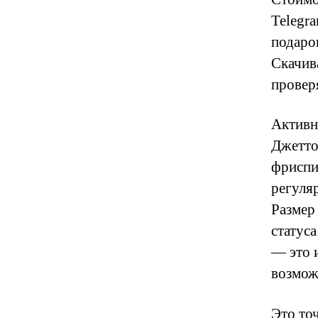
Telegr
подарок
Скачива
проверя
Активн
Джетто
фриспи
регуля
Размер
статуса
— это 
возмож
Это то