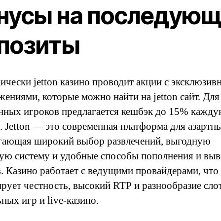
нусы на последую
позиты
ически jetton казино проводит акции с эксклюзи
жениями, которые можно найти на jetton сайт. Для
нных игроков предлагается кешбэк до 15% кажд
. Jetton — это современная платформа для азартны
гающая широкий выбор развлечений, выгодную
ую систему и удобные способы пополнения и выв
в. Казино работает с ведущими провайдерами, что
ирует честность, высокий RTP и разнообразие сло
ных игр и live-казино.