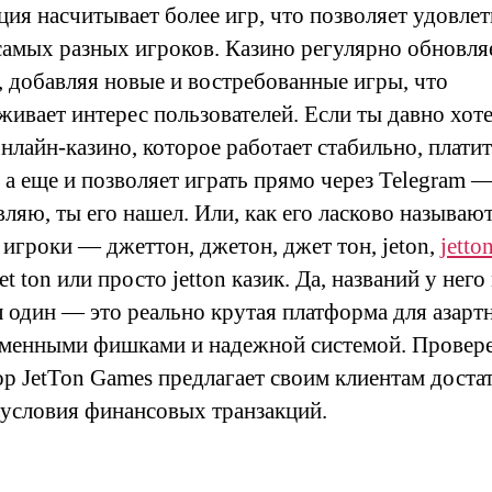
ция насчитывает более игр, что позволяет удовле
самых разных игроков. Казино регулярно обновля
г, добавляя новые и востребованные игры, что
живает интерес пользователей. Если ты давно хот
нлайн-казино, которое работает стабильно, платит
 а еще и позволяет играть прямо через Telegram 
ляю, ты его нашел. Или, как его ласково называю
 игроки — джеттон, джетон, джет тон, jeton,
jetto
et ton или просто jetton казик. Да, названий у него
л один — это реально крутая платформа для азарт
еменными фишками и надежной системой. Провер
ор JetTon Games предлагает своим клиентам доста
 условия финансовых транзакций.