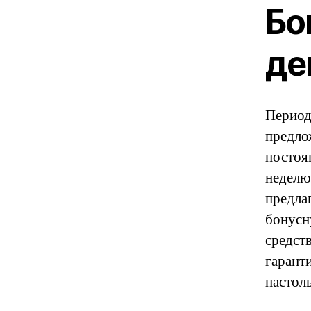
Бо
де
Период
предло
постоя
неделю
предла
бонусн
средст
гарант
настоль