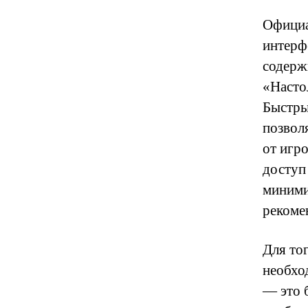
Официа
интерф
содерж
«Насто
Быстры
позвол
от игро
доступ
миними
рекоме
Для то
необхо
— это 