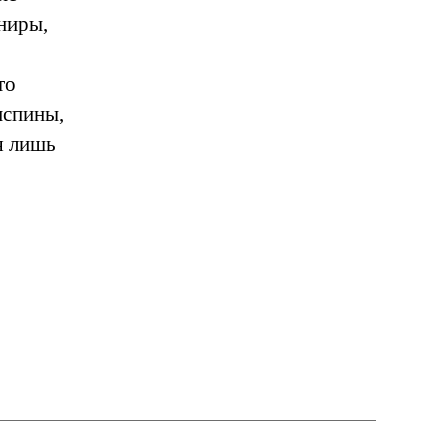
ниры,
то
испины,
я лишь