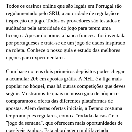
Todos os casinos online que são legais em Portugal são
regulamentado pelo SRIJ, a autoridade de regulação e
inspecção do jogo. Todos os provedores são testados e
auditados pela autoridade do jogo para terem uma
licença . Apesar do nome, a banca francesa foi inventada
por portugueses e trata-se de um jogo de dados inspirado
na roleta. Conhece o nosso guia e estudo das melhores
opções para experimentares.
Com base no teus dois primeiros depósitos podes chegar
a acumular 20€ em apostas grátis. A NHL é a liga mais
popular no hóquei, mas há outras competições que deves
seguir. Mostramos-te quais no nosso guia de hóquei e
comparamos a oferta das diferentes plataformas de
apostas. Além destas ofertas iniciais, a Betano costuma
ter promoções regulares, como a "rodada da casa" e o
"jogo da semana", que oferecem mais oportunidades de
possíveis ganhos. Esta abordagem multifacetada