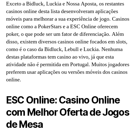
Exceto a Bidluck, Luckia e Nossa Aposta, os restantes
casinos online desta lista desenvolveram aplicações
móveis para melhorar a sua experiência de jogo. Casinos
online como a PokerStars e a ESC Online oferecem
poker, o que pode ser um fator de diferenciação. Além
disso, existem diversos casinos online focados em slots,
como é o caso da Bidluck, Lebull e Luckia. Nenhuma
destas plataformas tem casino ao vivo, já que esta
atividade não é permitida em Portugal. Muitos jogadores
preferem usar aplicações ou versões móveis dos casinos
online.
ESC Online: Casino Online
com Melhor Oferta de Jogos
de Mesa