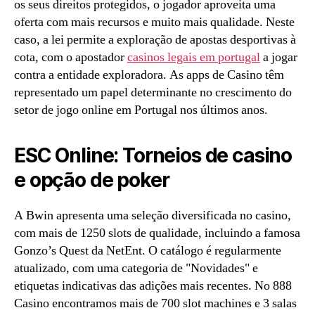
os seus direitos protegidos, o jogador aproveita uma
oferta com mais recursos e muito mais qualidade. Neste
caso, a lei permite a exploração de apostas desportivas à
cota, com o apostador
casinos legais em portugal
a jogar
contra a entidade exploradora. As apps de Casino têm
representado um papel determinante no crescimento do
setor de jogo online em Portugal nos últimos anos.
ESC Online: Torneios de casino
e opção de poker
A Bwin apresenta uma seleção diversificada no casino,
com mais de 1250 slots de qualidade, incluindo a famosa
Gonzo’s Quest da NetEnt. O catálogo é regularmente
atualizado, com uma categoria de "Novidades" e
etiquetas indicativas das adições mais recentes. No 888
Casino encontramos mais de 700 slot machines e 3 salas