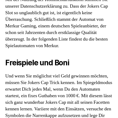
unserer Datenschutzerklärung zu. Dass der Jokers Cap
Slot so unglaublich gut ist, ist eigentlich keine
Überraschung. Schließlich stammt der Automat von
Merkur Gaming, einem deutschen Spieleanbieter, der
schon seit Jahrzenten durch erstklassige Qualität
überzeugt. In der folgenden Liste findest du die besten
Spielautomaten von Merkur.
Freispiele und Boni
Und wenn Sie möglichst viel Geld gewinnen möchten,
müssen Sie Jokers Cap Trick kennen. Im Spiegeldmodus
erwartet Dich jedes Mal, wenn Du den Automaten
startest, ein fixes Guthaben von 1000 €. Mit diesem lässt
sich ganz wunderbar Jokers Cap mit all seinen Facetten
kennen lernen. Variiere mit den Einsätzen, versuche den
Symbolen die Narrenkappe aufzusetzen und lege Dir