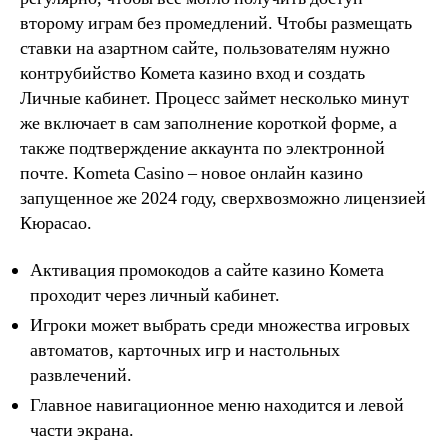
второму играм без промедлений. Чтобы размещать
ставки на азартном сайте, пользователям нужно
контрубийство Комета казино вход и создать
Личные кабинет. Процесс займет несколько минут
же включает в сам заполнение короткой форме, а
также подтверждение аккаунта по электронной
почте. Kometa Casino – новое онлайн казино
запущенное же 2024 году, сверхвозможно лицензией
Кюрасао.
Активация промокодов а сайте казино Комета
проходит через личный кабинет.
Игроки может выбрать среди множества игровых
автоматов, карточных игр и настольных
развлечений.
Главное навигационное меню находится и левой
части экрана.