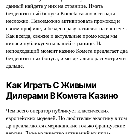
данный найдете у них на странице. Иметь
бездепозитный бонус а Kometa casino в сегодня
несложно. Невозможно активировать промокод и
своем профиле, и бездеп сразу начислят на ваш счет.
Как всегда, свежие и актуальные промо коды мы
кипаси публикуем на вашей странице. На
неподходящий момент казино Комета предлагает два
бездепозитных бонуса, и мы детально рассмотрим и
дальше.
Как Играть С Живыми
Дилерами В Комета Казино
Чем всего оператор публикует классических
европейских моделей. Но любителям экзотику в том
др предлагаются американские только французские
версии. Даже количество активаций их приз-