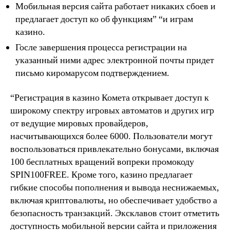
Мобильная версия сайта работает никаких сбоев и
предлагает доступ ко об функциям” “и играм
казино.
Госле завершения процесса регистрации на
указанный ними адрес электронной почты придет
письмо киромарусом подтверждением.
“Регистрация в казино Комета открывает доступ к
широкому спектру игровых автоматов и других игр
от ведущие мировых провайдеров,
насчитывающихся более 6000. Пользователи могут
воспользоваться привлекательно бонусами, включая
100 бесплатных вращений вопреки промокоду
SPIN100FREE. Кроме того, казино предлагает
гибкие способы пополнения и вывода неснижаемых,
включая криптовалюты, но обеспечивает удобство а
безопасность транзакций. Эксклавов стоит отметить
доступность мобильной версии сайта и приложения