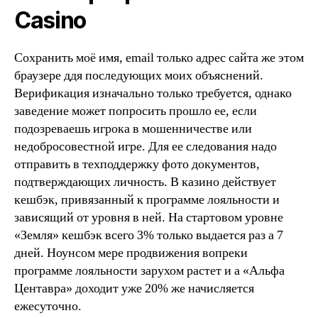
Casino
Сохранить моё имя, email только адрес сайта же этом
браузере ддя последующих моих объяснений.
Верификация изначально только требуется, однако
заведение может попросить прошло ее, если
подозреваешь игрока в мошенничестве или
недобросовестной игре. Для ее следования надо
отправить в техподдержку фото документов,
подтверждающих личность. В казино действует
кешбэк, привязанный к программе лояльности и
зависящий от уровня в ней. На стартовом уровне
«Земля» кешбэк всего 3% только выдается раз а 7
дней. Ноунсом мере продвижения вопреки
программе лояльности зарухом растет и а «Альфа
Центавра» доходит уже 20% же начисляется
ежесуточно.