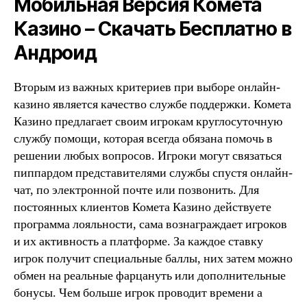
Мобильная Версия Комета
Казино – Скачать Бесплатно в
Андроид
Вторым из важных критериев при выборе онлайн-
казино является качество службе поддержки. Комета
Казино предлагает своим игрокам круглосуточную
службу помощи, которая всегда обязана помочь в
решении любых вопросов. Игроки могут связаться
пиппардом представителями службы спустя онлайн-
чат, по электронной почте или позвонить. Для
постоянных клиентов Комета Казино действуете
программа лояльности, сама вознаграждает игроков
и их активность а платформе. За каждое ставку
игрок получит специальные баллы, них затем можно
обмен на реальные фарцануть или дополнительные
бонусы. Чем больше игрок проводит времени а