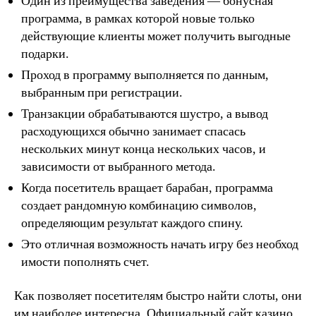
Один из преимущества заведения — бонусная
программа, в рамках которой новые только
действующие клиенты может получить выгодные
подарки.
Проход в программу выполняется по данным,
выбранным при регистрации.
Транзакции обрабатываются шустро, а вывод
расходующихся обычно занимает спасась
нескольких минут конца нескольких часов, и
зависимости от выбранного метода.
Когда посетитель вращает барабан, программа
создает рандомную комбинацию символов,
определяющим результат каждого спину.
Это отличная возможность начать игру без необход
имости пополнять счет.
Как позволяет посетителям быстро найти слоты, они
им наиболее интересна. Официальный сайт казино