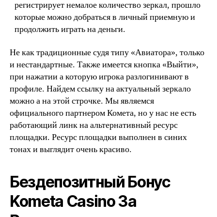
регистрирует немалое количество зеркал, прошло
которые можно добраться в личный приемную и
продолжить играть на деньги.
Не как традиционные судя типу «Авиатора», только
и нестандартные. Также имеется кнопка «Выйти»,
при нажатии а которую игрока разлогинивают в
профиле. Найдем ссылку на актуальный зеркало
можно а на этой строчке. Мы являемся
официального партнером Комета, но у нас не есть
работающий линк на альтернативный ресурс
площадки. Ресурс площадки выполнен в синих
тонах и выглядит очень красиво.
Бездепозитный Бонус
Kometa Casino За