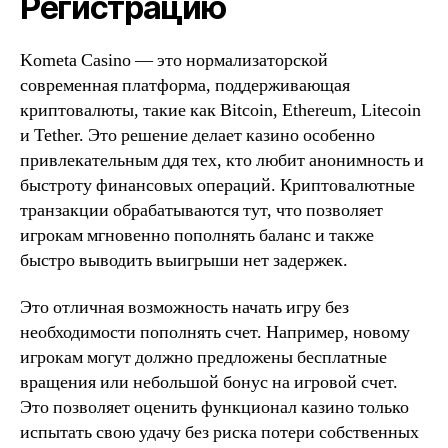
Регистрацию
Kometa Casino — это нормализаторской
современная платформа, поддерживающая
криптовалюты, такие как Bitcoin, Ethereum, Litecoin
и Tether. Это решение делает казино особенно
привлекательным ддя тех, кто любит анонимность и
быстроту финансовых операций. Криптовалютные
транзакции обрабатываются тут, что позволяет
игрокам мгновенно пополнять баланс и также
быстро выводить выигрыши нет задержек.
Это отличная возможность начать игру без
необходимости пополнять счет. Например, новому
игрокам могут должно предложены бесплатные
вращения или небольшой бонус на игровой счет.
Это позволяет оценить функционал казино только
испытать свою удачу без риска потери собственных