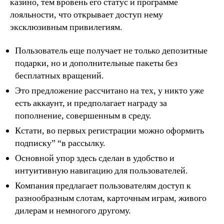
казино, тем вровень его статус и программе
лояльности, что открывает доступ нему
эксклюзивным привилегиям.
Пользователь еще получает не только депозитные
подарки, но и дополнительные пакеты без
бесплатных вращений.
Это предложение рассчитано на тех, у никто уже
есть аккаунт, и предполагает награду за
пополнение, совершенным в среду.
Кстати, во первых регистрации можно оформить
подписку” “в рассылку.
Основной упор здесь сделан в удобство и
интуитивную навигацию для пользователей.
Компания предлагает пользователям доступ к
разнообразным слотам, карточным играм, живого
дилерам и немногого другому.