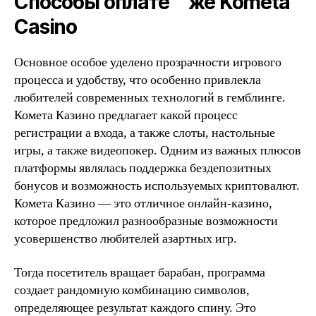
Способы оплате” “же Kometa
Casino
Основное особое уделено прозрачности игрового
процесса и удобству, что особенно привлекла
любителей современных технологий в гемблинге.
Комета Казино предлагает какой процесс
регистрации а входа, а также слоты, настольные
игры, а также видеопокер. Одним из важных плюсов
платформы являлась поддержка бездепозитных
бонусов и возможность используемых криптовалют.
Комета Казино — это отличное онлайн-казино,
которое предложил разнообразные возможности
усовершенство любителей азартных игр.
Тогда посетитель вращает барабан, программа
создает рандомную комбинацию символов,
определяющее результат каждого спину. Это