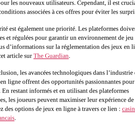
our les nouveaux utilisateurs. Cependant, il est cruci
 conditions associées à ces offres pour éviter les surpri
rité est également une priorité. Les plateformes doive
ées et régulées pour garantir un environnement de jeu 
us d’informations sur la réglementation des jeux en l
cet article sur
The Guardian
.
lusion, les avancées technologiques dans l’industrie
 en ligne offrent des opportunités passionnantes pour
 En restant informés et en utilisant des plateformes
ées, les joueurs peuvent maximiser leur expérience de 
z des options de jeux en ligne à travers ce lien :
casi
ancais
.