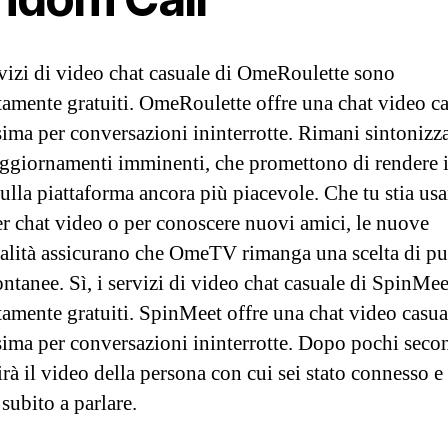
ervizi di video chat casuale di OmeRoulette sono
amente gratuiti. OmeRoulette offre una chat video c
sima per conversazioni ininterrotte. Rimani sintonizz
aggiornamenti imminenti, che promettono di rendere i
ulla piattaforma ancora più piacevole. Che tu stia us
er chat video o per conoscere nuovi amici, le nuove
alità assicurano che OmeTV rimanga una scelta di pu
ontanee. Sì, i servizi di video chat casuale di SpinMe
amente gratuiti. SpinMeet offre una chat video casua
sima per conversazioni ininterrotte. Dopo pochi seco
rà il video della persona con cui sei stato connesso e
 subito a parlare.