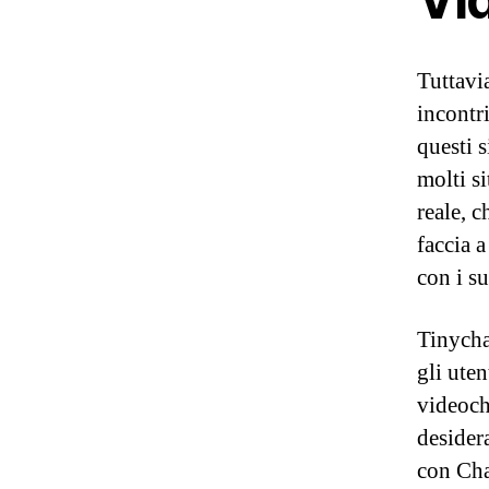
Tuttavi
incontr
questi s
molti si
reale, 
faccia a
con i su
Tinycha
gli ute
videoch
desider
con Cha