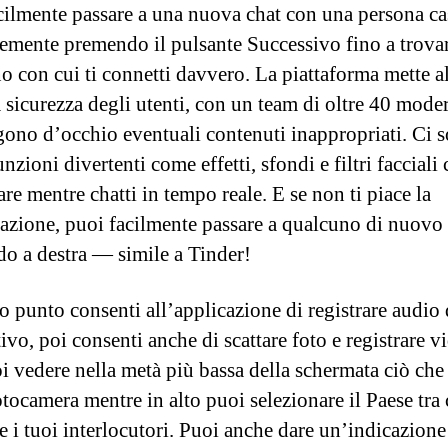
cilmente passare a una nuova chat con una persona ca
emente premendo il pulsante Successivo fino a trova
o con cui ti connetti davvero. La piattaforma mette a
a sicurezza degli utenti, con un team di oltre 40 moder
gono d’occhio eventuali contenuti inappropriati. Ci 
nzioni divertenti come effetti, sfondi e filtri facciali
re mentre chatti in tempo reale. E se non ti piace la
azione, puoi facilmente passare a qualcuno di nuovo
do a destra — simile a Tinder!
o punto consenti all’applicazione di registrare audio 
ivo, poi consenti anche di scattare foto e registrare v
i vedere nella metà più bassa della schermata ciò che 
otocamera mentre in alto puoi selezionare il Paese tra 
e i tuoi interlocutori. Puoi anche dare un’indicazione