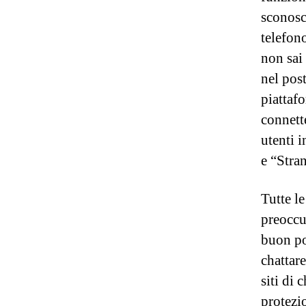
sconosc
telefon
non sai
nel post
piattaf
connett
utenti 
e “Stran
Tutte l
preoccup
buon po
chattar
siti di 
protezi