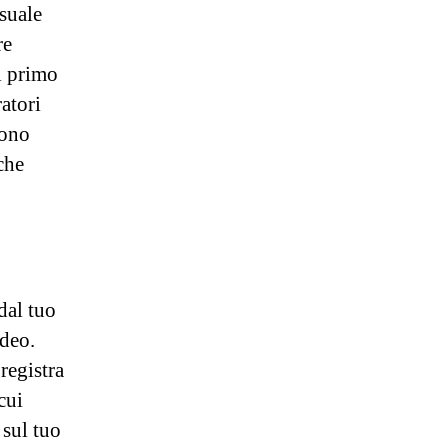
suale
re
l primo
atori
sono
 che
dal tuo
ideo.
registra
cui
 sul tuo