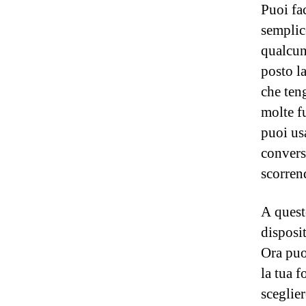
Puoi fa
semplic
qualcun
posto l
che ten
molte fu
puoi usa
convers
scorren
A quest
disposit
Ora puo
la tua f
sceglier