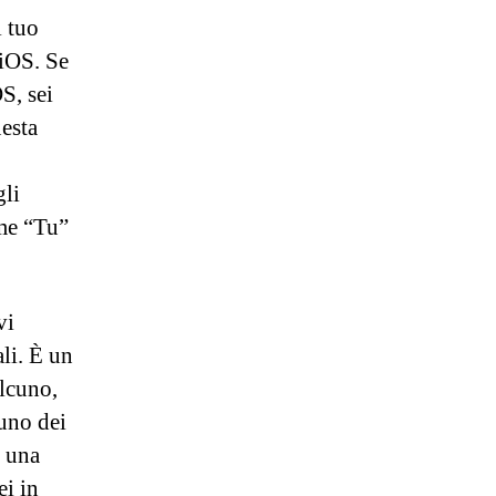
l tuo
 iOS. Se
S, sei
uesta
gli
ome “Tu”
vi
ali. È un
alcuno,
 uno dei
e una
ei in