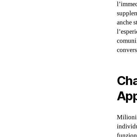
l’immed
supplem
anche s
l’esperi
comuni.
convers
Cha
App
Milioni
individ
funzion