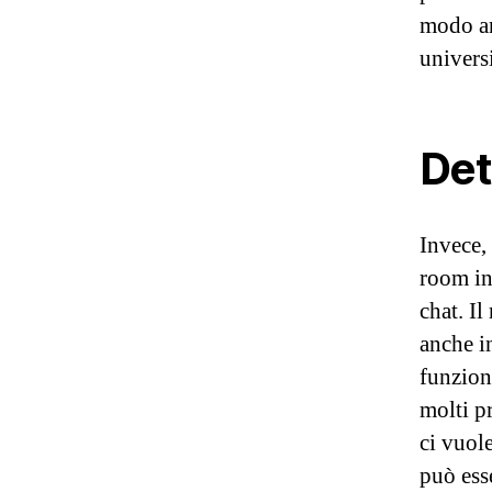
modo an
univers
Det
Invece, 
room in
chat. I
anche i
funzion
molti p
ci vuol
può ess