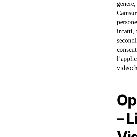
genere,
Camsurf
persone
infatti,
secondi
consent
l’appli
videoch
Opi
– 
Vid