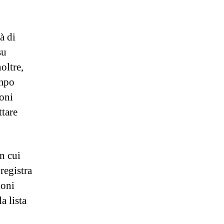
à di
su
noltre,
empo
ioni
ttare
n cui
registra
ioni
a lista