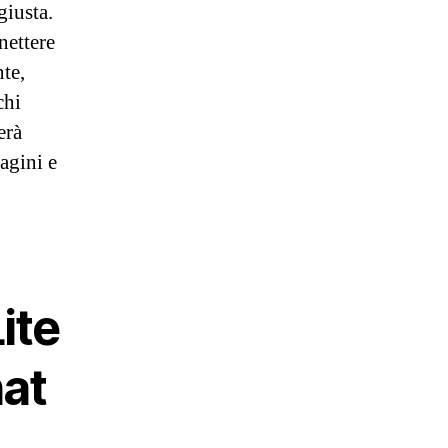
giusta.
nettere
te,
chi
erà
agini e
ite
at