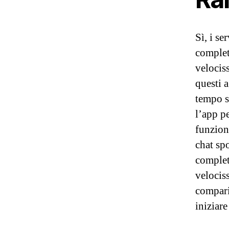
Sì, i s
complet
velocis
questi 
tempo s
l’app p
funzion
chat sp
complet
velocis
compari
iniziare