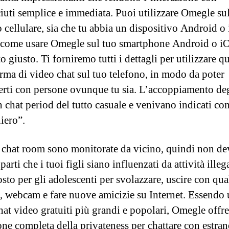
iuti semplice e immediata. Puoi utilizzare Omegle su
o cellulare, sia che tu abbia un dispositivo Android o
 come usare Omegle sul tuo smartphone Android o iO
o giusto. Ti forniremo tutti i dettagli per utilizzare q
orma di video chat sul tuo telefono, in modo da poter
erti con persone ovunque tu sia. L’accoppiamento de
in chat period del tutto casuale e venivano indicati c
iero”.
e chat room sono monitorate da vicino, quindi non de
arti che i tuoi figli siano influenzati da attività illeg
sto per gli adolescenti per svolazzare, uscire con qu
e, webcam e fare nuove amicizie su Internet. Essendo
chat video gratuiti più grandi e popolari, Omegle offr
one completa della privateness per chattare con estran