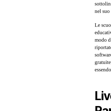
sottoli
nel suo 
Le scuo
educati
modo da
riportat
softwar
gratuit
essendo
Liv
Ra