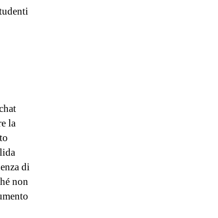
tudenti
 chat
e la
to
lida
denza di
ché non
rumento