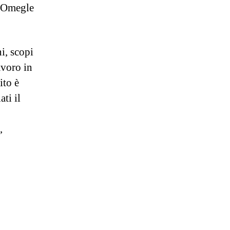
i Omegle
i, scopi
avoro in
ito è
ati il
,