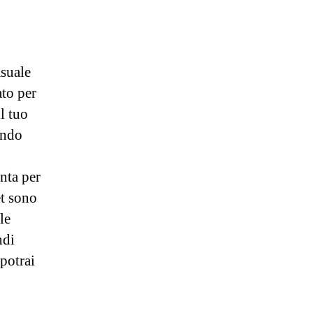
asuale
ato per
l tuo
ando
nta per
et sono
le
ndi
 potrai