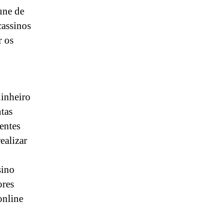
une de
cassinos
r os
dinheiro
ntas
entes
ealizar
sino
ores
online