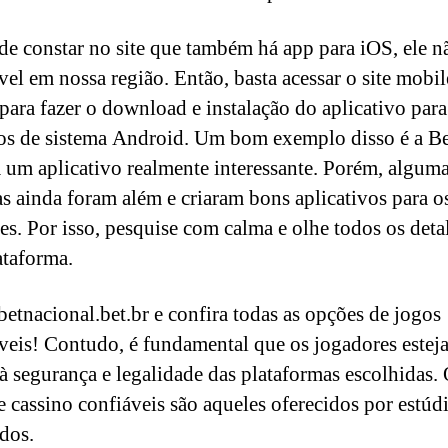
de constar no site que também há app para iOS, ele n
vel em nossa região. Então, basta acessar o site mobil
para fazer o download e instalação do aplicativo para
os de sistema Android. Um bom exemplo disso é a Be
 um aplicativo realmente interessante. Porém, algum
s ainda foram além e criaram bons aplicativos para o
es. Por isso, pesquise com calma e olhe todos os det
ataforma.
betnacional.bet.br e confira todas as opções de jogos
veis! Contudo, é fundamental que os jogadores estej
 à segurança e legalidade das plataformas escolhidas.
e cassino confiáveis são aqueles oferecidos por estúd
ados.