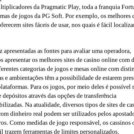
tiplicadores da Pragmatic Play, toda a franquia Fort
rmas de jogos da PG Soft. Por exemplo, os melhores 
ferecem sites fáceis de usar, nos quais é fácil localiza
 apresentadas as fontes para avaliar uma operadora,
 apresentar os melhores sites de casino online com 
iferentes categorias de jogos e mesas online com disti
as e ambientações têm a possibilidade de estarem pres
plataformas. Para os jogos, por meio deles é possível r
e depósitos através das opções de transferência
ilizadas. Na atualidade, diversos tipos de sites de ca
com dinheiro real podem ser utilizados pelos apostad
iros. Como medidas de jogo responsável, os cassinos 
il trazem ferramentas de limites personalizados.