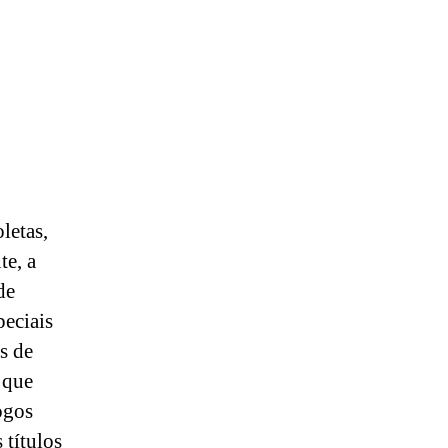
letas,
te, a
de
peciais
s de
 que
ogos
 títulos