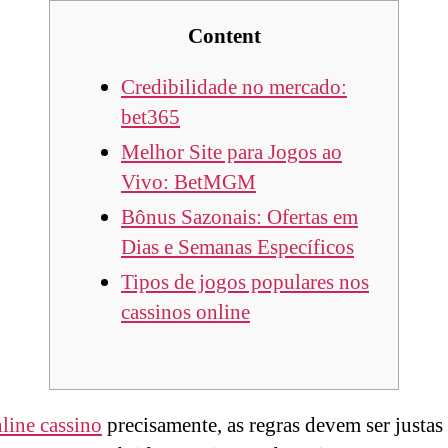
Content
Credibilidade no mercado:
bet365
Melhor Site para Jogos ao
Vivo: BetMGM
Bônus Sazonais: Ofertas em
Dias e Semanas Específicos
Tipos de jogos populares nos
cassinos online
line cassino
precisamente, as regras devem ser justas