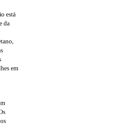
ão está
e da
tano,
as
s
alhes em
am
 Os
ios