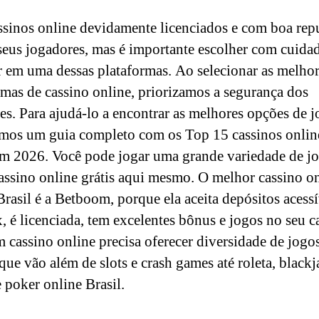
ssinos online devidamente licenciados e com boa rep
eus jogadores, mas é importante escolher com cuidad
r em uma dessas plataformas. Ao selecionar as melho
rmas de cassino online, priorizamos a segurança dos
es. Para ajudá-lo a encontrar as melhores opções de j
mos um guia completo com os Top 15 cassinos onlin
em 2026. Você pode jogar uma grande variedade de j
assino online grátis aqui mesmo. O melhor cassino o
Brasil é a Betboom, porque ela aceita depósitos acessí
, é licenciada, tem excelentes bônus e jogos no seu c
cassino online precisa oferecer diversidade de jogo
que vão além de slots e crash games até roleta, blackj
e poker online Brasil.