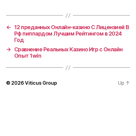
←
12 преданных Онлайн-казино С Лицензией В
Рф пиппардом Лучшим Рейтингом в 2024
Год
→
Сравнение Реальных Казино Игр с Онлайн
Опыт 1win
© 2026
Viticus Group
Up
↑