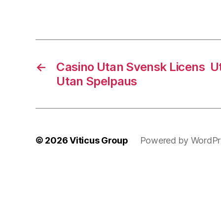
←
Casino Utan Svensk Licens ️ 
Utan Spelpaus
© 2026
Viticus Group
Powered by WordPr