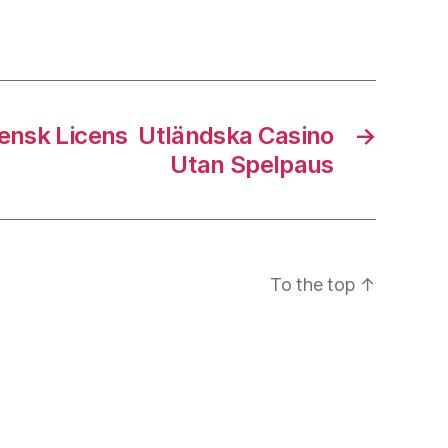
nsk Licens ️ Utländska Casino
→
Utan Spelpaus
To the top
↑