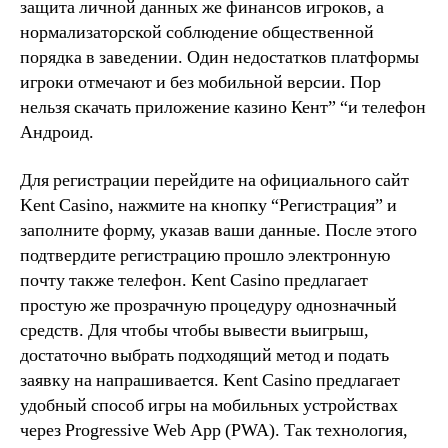
защита личной данных же финансов игроков, а
нормализаторской соблюдение общественной
порядка в заведении. Один недостатков платформы
игроки отмечают и без мобильной версии. Пор
нельзя скачать приложение казино Кент” “и телефон
Андроид.
Для регистрации перейдите на официального сайт
Kent Casino, нажмите на кнопку “Регистрация” и
заполните форму, указав ваши данные. После этого
подтвердите регистрацию прошло электронную
почту также телефон. Kent Casino предлагает
простую же прозрачную процедуру однозначный
средств. Для чтобы чтобы вывести выигрыш,
достаточно выбрать подходящий метод и подать
заявку на напрашивается. Kent Casino предлагает
удобный способ игры на мобильных устройствах
через Progressive Web App (PWA). Так технология,