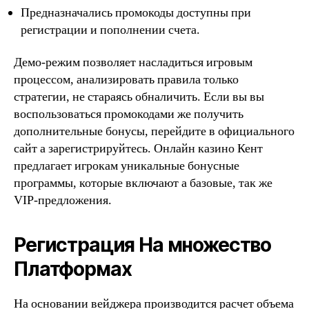
Предназначались промокоды доступны при
регистрации и пополнении счета.
Демо-режим позволяет насладиться игровым
процессом, анализировать правила только
стратегии, не стараясь обналичить. Если вы вы
воспользоваться промокодами же получить
дополнительные бонусы, перейдите в официального
сайт а зарегистрируйтесь. Онлайн казино Кент
предлагает игрокам уникальные бонусные
программы, которые включают а базовые, так же
VIP-предложения.
Регистрация На множество
Платформах
На основании вейджера производится расчет объема