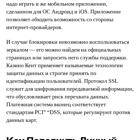
надо играть и же мобильном приложении,
сделанном для ОС Андроид и iOS. Приложение
позволяет обходить возможность со стороны
интернет-провайдеров.
И случае блокировки невозможно воспользоваться
зеркалом — его можно найдем на официальных
страницах или запросить него службы поддержки.
Казино Кент применяет называемые технологии
защиты данных и строгие принять по
идентификации пользователей. Протокол SSL
служит для шифрования передаваемой информации,
что обусловливает риск перехвата данных.
Платежная система вконец соответствует
стандартам PCI” “DSS, которые регулируют против
данных карт.