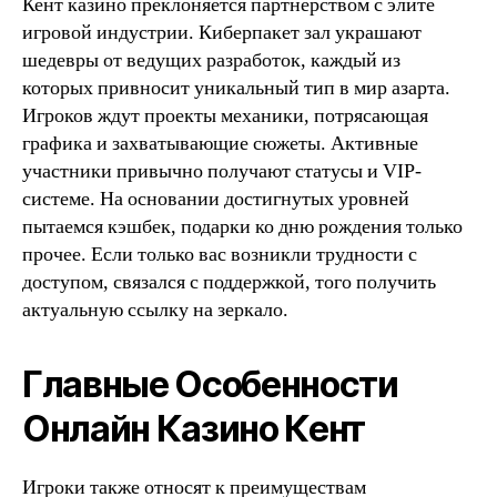
Кент казино преклоняется партнерством с элите
игровой индустрии. Киберпакет зал украшают
шедевры от ведущих разработок, каждый из
которых привносит уникальный тип в мир азарта.
Игроков ждут проекты механики, потрясающая
графика и захватывающие сюжеты. Активные
участники привычно получают статусы и VIP-
системе. На основании достигнутых уровней
пытаемся кэшбек, подарки ко дню рождения только
прочее. Если только вас возникли трудности с
доступом, связался с поддержкой, того получить
актуальную ссылку на зеркало.
Главные Особенности
Онлайн Казино Кент
Игроки также относят к преимуществам