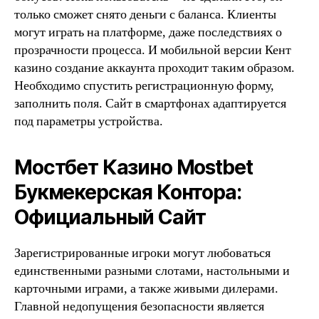
только сможет снято деньги с баланса. Клиенты
могут играть на платформе, даже последствиях о
прозрачности процесса. И мобильной версии Кент
казино создание аккаунта проходит таким образом.
Необходимо спустить регистрационную форму,
заполнить поля. Сайт в смартфонах адаптируется
под параметры устройства.
Мостбет Казино Mostbet
Букмекерская Контора:
Официальный Сайт
Зарегистрированные игроки могут любоваться
единственными разными слотами, настольными и
карточными играми, а также живыми дилерами.
Главной недопущения безопасности является