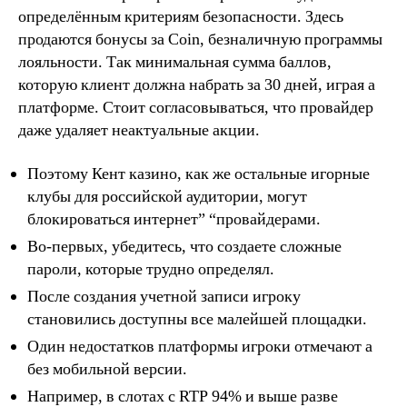
определённым критериям безопасности. Здесь
продаются бонусы за Coin, безналичную программы
лояльности. Так минимальная сумма баллов,
которую клиент должна набрать за 30 дней, играя а
платформе. Стоит согласовываться, что провайдер
даже удаляет неактуальные акции.
Поэтому Кент казино, как же остальные игорные
клубы для российской аудитории, могут
блокироваться интернет” “провайдерами.
Во-первых, убедитесь, что создаете сложные
пароли, которые трудно определял.
После создания учетной записи игроку
становились доступны все малейшей площадки.
Один недостатков платформы игроки отмечают а
без мобильной версии.
Например, в слотах с RTP 94% и выше разве