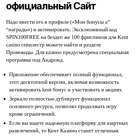
официальный Сайт
Надо ввести его в профиле («Мои бонусы а”
“награды») и активировать. Эксклюзивный код
SPIN100FREE на бездеп же 100 фриспинов для Kent
casino севилестр можете найти и разделе
Промокоды. Для казино предусмотрена специальная
программа под Андроид.
Приложение обеспечивает полный функционал,
этот десктопной версии, включая возможность
активировать kent бонус и участвовать в акциях.
Зеркало полностью дублирует функционал
основного ресурса, позволял продолжать игру
кроме ограничений.
Если вы ищете надежную платформу для азартных
развлечений, то Кент Казино станет отличным