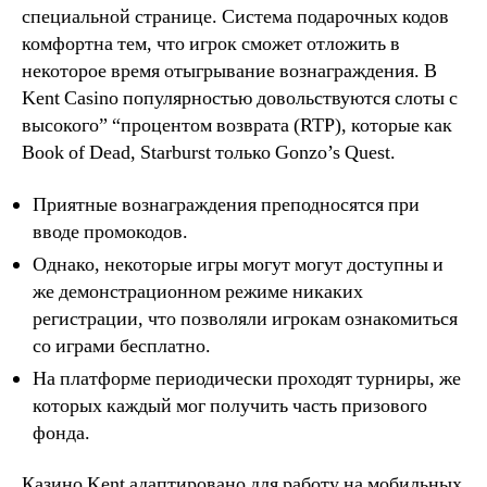
специальной странице. Система подарочных кодов
комфортна тем, что игрок сможет отложить в
некоторое время отыгрывание вознаграждения. В
Kent Casino популярностью довольствуются слоты с
высокого” “процентом возврата (RTP), которые как
Book of Dead, Starburst только Gonzo’s Quest.
Приятные вознаграждения преподносятся при
вводе промокодов.
Однако, некоторые игры могут могут доступны и
же демонстрационном режиме никаких
регистрации, что позволяли игрокам ознакомиться
со играми бесплатно.
На платформе периодически проходят турниры, же
которых каждый мог получить часть призового
фонда.
Казино Kent адаптировано для работу на мобильных