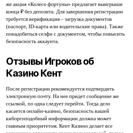
же акция «Колесо фортуны» предлагает выигрыши
конца ₽ без депозита. Для завершения регистрации
требуется верификация – загрузка документов
(паспорт, ID-карта или водительские права). Также
понадобиться селфи с документом, чтобы повысить
безопасность аккаунта.
Отзывы Игроков об
Казино Кент
После регистрации рекомендуется подтвердить
электронную почту. На нее придет сообщение же
ссылкой, по одна следует перейти. Тогда дело
касается онлайн-казино, безопасность вашей
киборгоподобный информации должна может
главным приоритетом. Кент Казино делает все