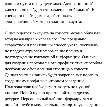
данным путём неосуществимо. Активационный
ключ прямо не будет отправлен на мобильный. В
сценарии необходимо задействовать
альтернативный метод создания аккаунта.
С имеющегося аккаунта на соцсети можно обдумать
вход на адмирал х через него. Это предельно
скоростной и практичный способ учета, поскольку
не предусматривает оформление бланка и
подтверждение контактной информации. Однако
для создания персонального профиля этим способом
необходимо оформленная страница в соцсети.
Данная учетная запись будет закреплена к недавно
созданному профилю в игорном заведении.
Пользователю необходимо тыкнуть по нужной
кнопке. Порой нужно просто войти на другом
ресурсе. Персональный кабинет формируется в
онлайн-клубе в моментально, импортируя сведения