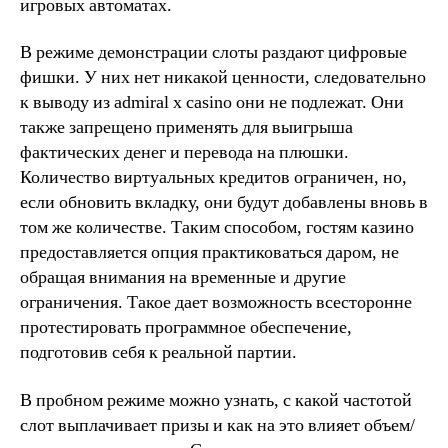
игровых автоматах.
В режиме демонстрации слоты раздают цифровые
фишки. У них нет никакой ценности, следовательно
к выводу из admiral x casino они не подлежат. Они
также запрещено применять для выигрыша
фактических денег и перевода на плюшки.
Количество виртуальных кредитов ограничен, но,
если обновить вкладку, они будут добавлены вновь в
том же количестве. Таким способом, гостям казино
предоставляется опция практиковаться даром, не
обращая внимания на временные и другие
ограничения. Такое дает возможность всесторонне
протестировать программное обеспечение,
подготовив себя к реальной партии.
В пробном режиме можно узнать, с какой частотой
слот выплачивает призы и как на это влияет объем/