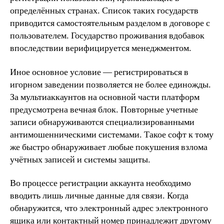
определённых странах. Список таких государств
приводится самостоятельным разделом в договоре с
пользователем. Государство проживания вдобавок
впоследствии верифицируется менеджментом.
Иное основное условие — регистрироваться в
игорном заведении позволяется не более единожды.
За мультиаккаунтов на основной части платформ
предусмотрена вечная блок. Повторные учетные
записи обнаруживаются специализированными
антимошенническими системами. Такое софт к тому
же быстро обнаруживает любые покушения взлома
учётных записей и системы защиты.
Во процессе регистрации аккаунта необходимо
вводить лишь личные данные для связи. Когда
обнаружится, что электронный адрес электронного
ящика или контактный номер принадлежит другому