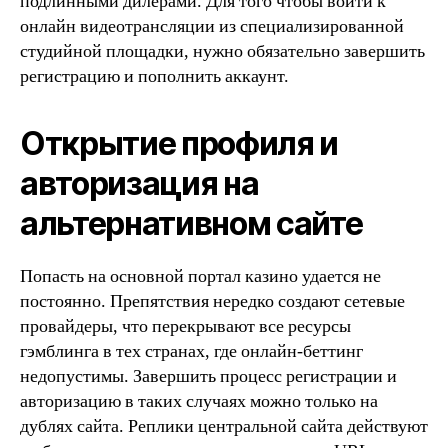
подлинными дилерами. Для того чтобы войти к
онлайн видеотрансляции из специализированной
студийной площадки, нужно обязательно завершить
регистрацию и пополнить аккаунт.
Открытие профиля и
авторизация на
альтернативном сайте
Попасть на основной портал казино удается не
постоянно. Препятствия нередко создают сетевые
провайдеры, что перекрывают все ресурсы
гэмблинга в тех странах, где онлайн-беттинг
недопустимы. Завершить процесс регистрации и
авторизацию в таких случаях можно только на
дублях сайта. Реплики центральной сайта действуют