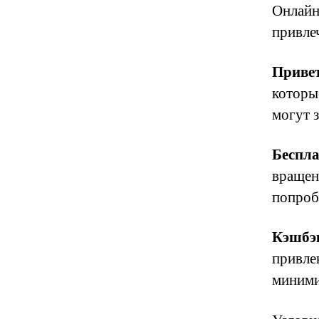
Онлайн
привле
Привет
которы
могут 
Беспл
вращен
попроб
Кэшбэ
привле
миними