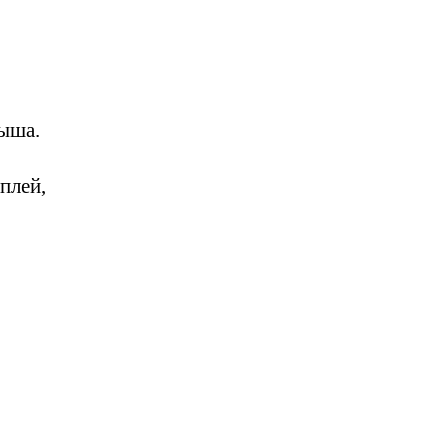
ыша.
плей,