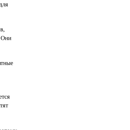
для
в,
 Они
атные
ется
тят