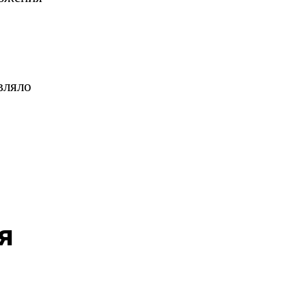
вляло
я