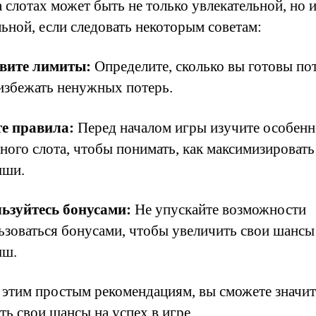
 слотах может быть не только увлекательной, но 
ьной, если следовать некоторым советам:
вите лимиты:
Определите, сколько вы готовы пот
избежать ненужных потерь.
е правила:
Перед началом игры изучите особенн
ного слота, чтобы понимать, как максимизировать
ыши.
ьзуйтесь бонусами:
Не упускайте возможности
ьзоваться бонусами, чтобы увеличить свои шансы
ыш.
 этим простым рекомендациям, вы сможете значи
ть свои шансы на успех в игре.