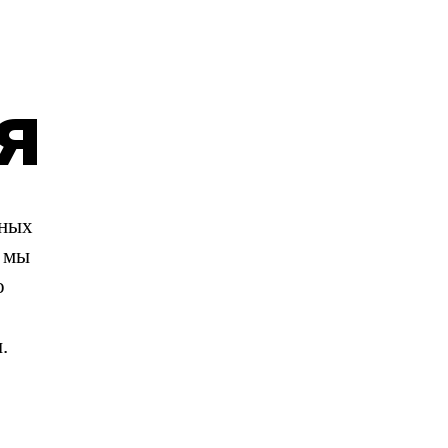
я
тных
е мы
о
.