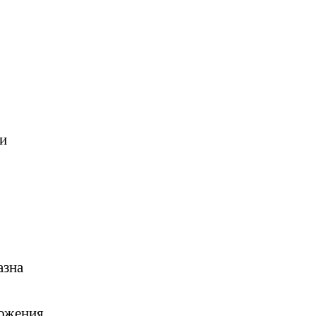
 и
.
азна
ожения