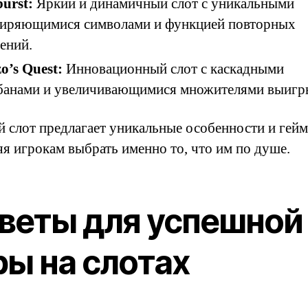
burst:
Яркий и динамичный слот с уникальными
иряющимися символами и функцией повторных
ений.
o’s Quest:
Инновационный слот с каскадными
банами и увеличивающимися множителями выигр
 слот предлагает уникальные особенности и гейм
яя игрокам выбрать именно то, что им по душе.
веты для успешной
ры на слотах