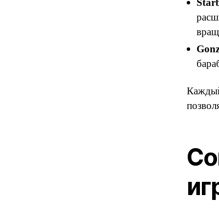
Star
расш
вращ
Gonz
бара
Каждый
позвол
Со
иг