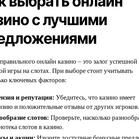
к выбрать онлайн
зино с лучшими
едложениями
правильного онлайн казино – это залог успешной
ой игры на слотах. При выборе стоит учитывать
ько ключевых факторов:
нзия и репутация:
Убедитесь, что казино имеет
нзию и положительные отзывы от других игроков
ообразие слотов:
Проверьте, насколько разнообр
иотека слотов в казино.
сы и акции:
Изучите доступные бонусные предл