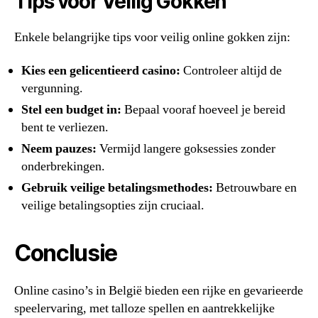
Tips voor Veilig Gokken
Enkele belangrijke tips voor veilig online gokken zijn:
Kies een gelicentieerd casino:
Controleer altijd de
vergunning.
Stel een budget in:
Bepaal vooraf hoeveel je bereid
bent te verliezen.
Neem pauzes:
Vermijd langere goksessies zonder
onderbrekingen.
Gebruik veilige betalingsmethodes:
Betrouwbare en
veilige betalingsopties zijn cruciaal.
Conclusie
Online casino’s in België bieden een rijke en gevarieerde
speelervaring, met talloze spellen en aantrekkelijke