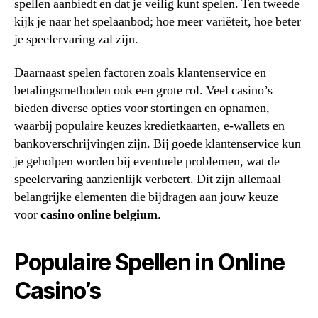
spellen aanbiedt en dat je veilig kunt spelen. Ten tweede
kijk je naar het spelaanbod; hoe meer variëteit, hoe beter
je speelervaring zal zijn.
Daarnaast spelen factoren zoals klantenservice en
betalingsmethoden ook een grote rol. Veel casino’s
bieden diverse opties voor stortingen en opnamen,
waarbij populaire keuzes kredietkaarten, e-wallets en
bankoverschrijvingen zijn. Bij goede klantenservice kun
je geholpen worden bij eventuele problemen, wat de
speelervaring aanzienlijk verbetert. Dit zijn allemaal
belangrijke elementen die bijdragen aan jouw keuze
voor
casino online belgium
.
Populaire Spellen in Online
Casino’s