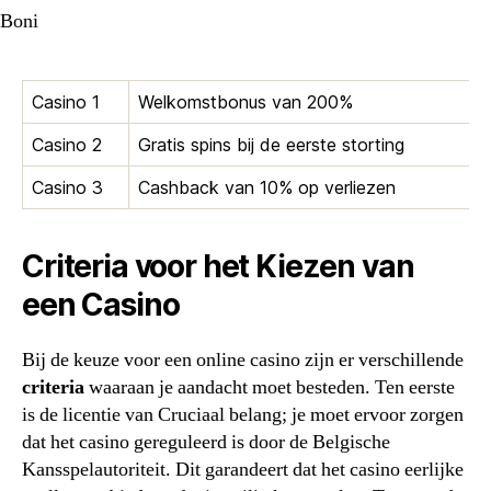
Boni
Casino 1
Welkomstbonus van 200%
Casino 2
Gratis spins bij de eerste storting
Casino 3
Cashback van 10% op verliezen
Criteria voor het Kiezen van
een Casino
Bij de keuze voor een online casino zijn er verschillende
criteria
waaraan je aandacht moet besteden. Ten eerste
is de licentie van Cruciaal belang; je moet ervoor zorgen
dat het casino gereguleerd is door de Belgische
Kansspelautoriteit. Dit garandeert dat het casino eerlijke