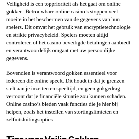
Veiligheid is een topprioriteit als het gaat om online
gokken. Betrouwbare online casino’s stoppen veel
moeite in het beschermen van de gegevens van hun
spelers. Dit omvat het gebruik van encryptietechnologie
en strikte privacybeleid. Spelers moeten altijd
controleren of het casino beveiligde betalingen aanbiedt
en verantwoordelijk omgaat met uw persoonlijke
gegevens.
Bovendien is verantwoord gokken essentieel voor
iedereen die online speelt. Dit houdt in dat je grenzen
stelt aan je inzetten en speeltijd, en geen gokgedrag
vertoont dat je financiële situatie zou kunnen schaden.
Online casino’s bieden vaak functies die je hier bij
helpen, zoals het instellen van stortingslimieten en
zelfuitsluitingsopties.