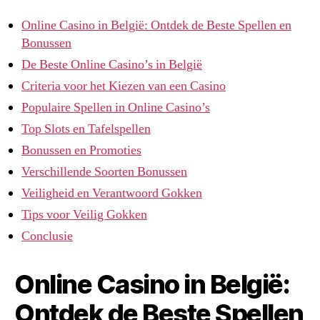
Online Casino in België: Ontdek de Beste Spellen en
Bonussen
De Beste Online Casino’s in België
Criteria voor het Kiezen van een Casino
Populaire Spellen in Online Casino’s
Top Slots en Tafelspellen
Bonussen en Promoties
Verschillende Soorten Bonussen
Veiligheid en Verantwoord Gokken
Tips voor Veilig Gokken
Conclusie
Online Casino in België:
Ontdek de Beste Spellen