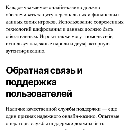
Каждое уважаемое онлайн-казино должно
обеспечивать защиту персональных и финансовых
данных своих игроков. Использование современных
технологий шифрования и данных должно быть
обязательным. Игроки также могут помочь себе,
используя надежные пароли и двухфакторную
аутентификацию.
Обратная связь и
поддержка
пользователей
Наличие качественной службы поддержки — еще
один признак надежного онлайн-казино. Опытные
операторы службы поддержки должны быть