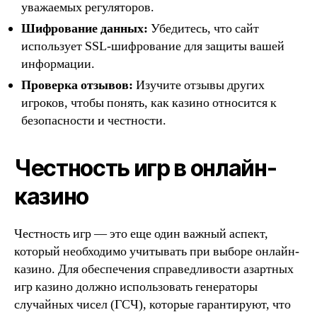
уважаемых регуляторов.
Шифрование данных:
Убедитесь, что сайт
использует SSL-шифрование для защиты вашей
информации.
Проверка отзывов:
Изучите отзывы других
игроков, чтобы понять, как казино относится к
безопасности и честности.
Честность игр в онлайн-
казино
Честность игр — это еще один важный аспект,
который необходимо учитывать при выборе онлайн-
казино. Для обеспечения справедливости азартных
игр казино должно использовать генераторы
случайных чисел (ГСЧ), которые гарантируют, что