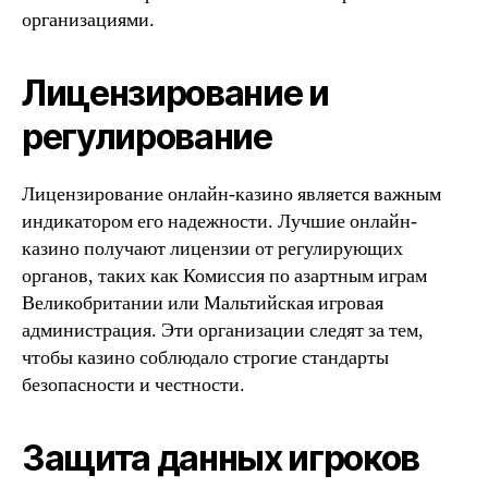
организациями.
Лицензирование и
регулирование
Лицензирование онлайн-казино является важным
индикатором его надежности. Лучшие онлайн-
казино получают лицензии от регулирующих
органов, таких как Комиссия по азартным играм
Великобритании или Мальтийская игровая
администрация. Эти организации следят за тем,
чтобы казино соблюдало строгие стандарты
безопасности и честности.
Защита данных игроков