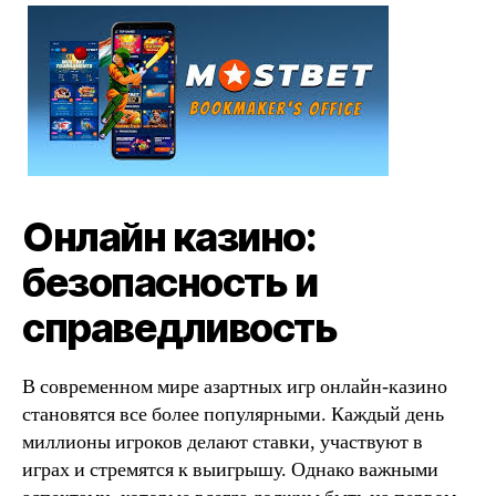
Онлайн казино:
безопасность и
справедливость
В современном мире азартных игр онлайн-казино
становятся все более популярными. Каждый день
миллионы игроков делают ставки, участвуют в
играх и стремятся к выигрышу. Однако важными