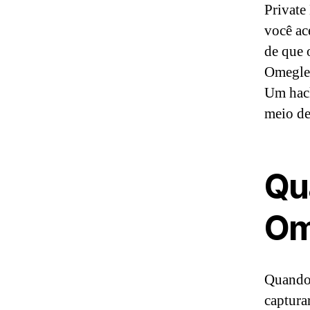
Private
você ac
de que 
Omegle 
Um hack
meio de
Qu
Om
Quando 
captura