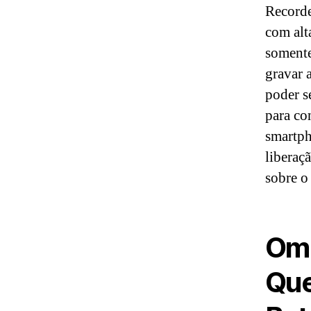
Recorde
com alt
somente
gravar a
poder s
para co
smartph
liberaç
sobre o
Ome
Que