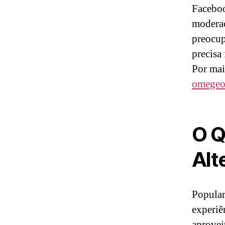
Faceboo
moderaç
preocup
precisa
Por mai
omege
O Q
Alt
Popular
experiê
aprovei