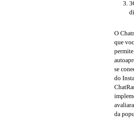
3
d
O Chatr
que voc
permite
autoapr
se cone
do Inst
ChatRan
impleme
avaliar
da popu