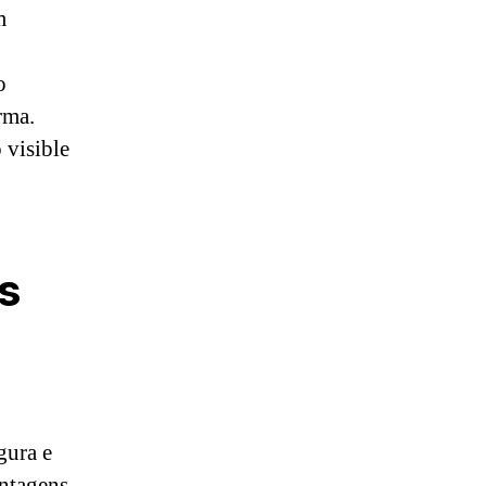
m
o
rma.
 visible
s
gura e
antagens