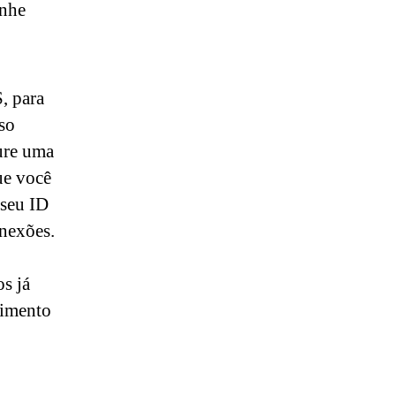
anhe
, para
so
ure uma
ue você
 seu ID
nexões.
s já
cimento