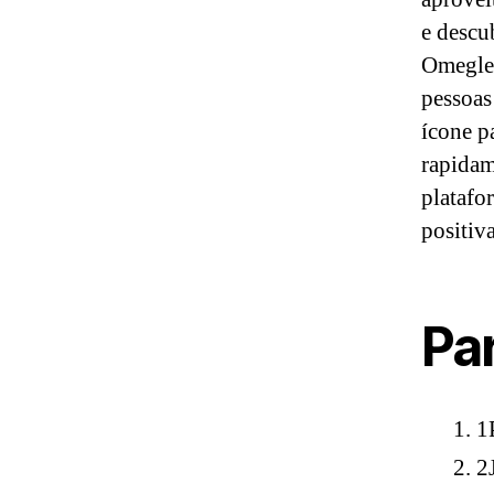
e descu
Omegle 
pessoas
ícone p
rapidam
platafo
positiva
Pa
1
2