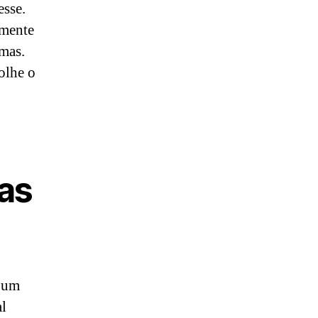
esse.
amente
omas.
olhe o
vas
r um
al