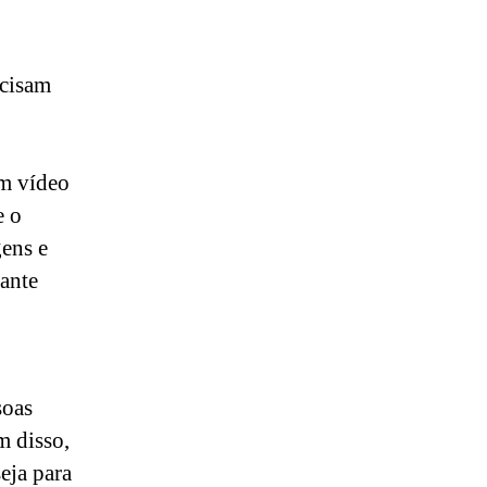
ecisam
om vídeo
e o
ens e
tante
soas
m disso,
eja para