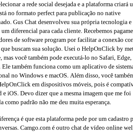
elecionar a rede social desejada e a plataforma criará 
está no formato perfect para publicação no native
nado. Gus Chat desenvolveu sua própria tecnologia e 
 um diferencial para cada cliente. Recebemos pagame
dores de software program por facilitar a conexão c
 que buscam sua solução. Usei o HelpOnClick by me
 mas você também pode executá-lo no Safari, Edge,
. Ele também funciona como um aplicativo de sistem
ional no Windows e macOS. Além disso, você també
HelpOnClick em dispositivos móveis, pois é compatí
 e iOS. Devo dizer que a mesma imagem que me foi
da como padrão não me deu muita esperança.
iferença é que esta plataforma pede por um cadastro 
nversas. Camgo.com é outro chat de vídeo online wel