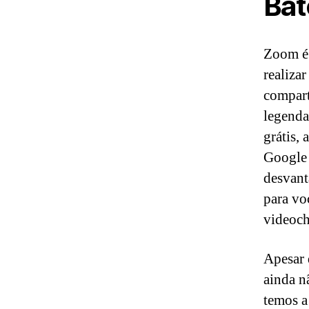
Bat
Zoom é 
realiza
compart
legenda
grátis,
Google 
desvant
para vo
videoch
Apesar 
ainda n
temos a