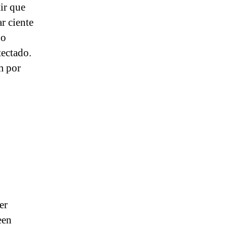
ir que
r ciente
do
tectado.
m por
er
een