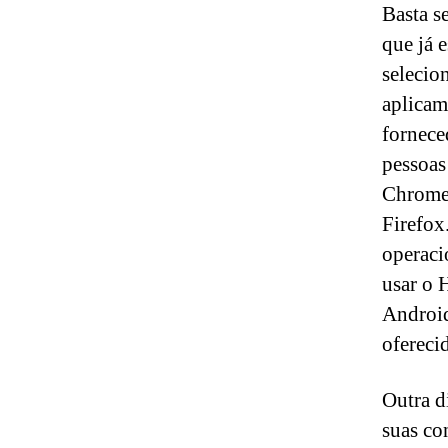
Basta s
que já 
selecio
aplicam
fornece
pessoas
Chrome,
Firefox
operac
usar o 
Android
ofereci
Outra d
suas co