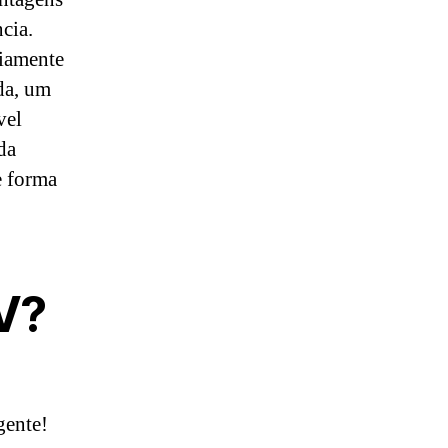
cia.
riamente
da, um
vel
da
e forma
V?
gente!