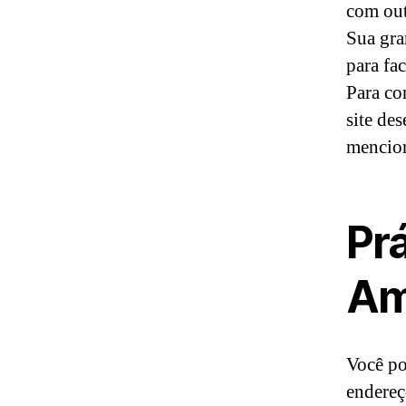
com out
Sua gra
para fa
Para co
site de
mencio
Pr
Am
Você po
endereç