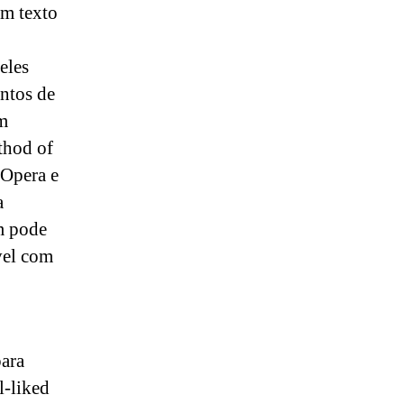
um texto
eles
ntos de
om
thod of
 Opera e
a
m pode
vel com
para
l-liked