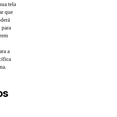
sua tela
ar que
oderá
e para
irem
ara a
ífica
na.
os