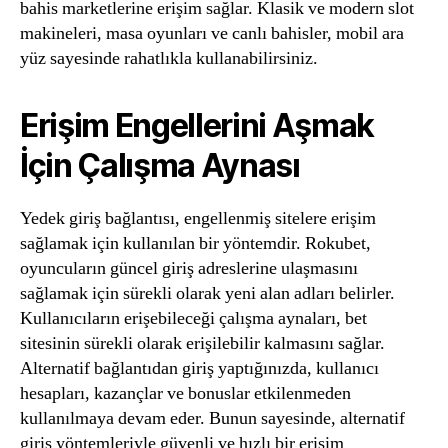
bahis marketlerine erişim sağlar. Klasik ve modern slot
makineleri, masa oyunları ve canlı bahisler, mobil ara
yüz sayesinde rahatlıkla kullanabilirsiniz.
Erişim Engellerini Aşmak
İçin Çalışma Aynası
Yedek giriş bağlantısı, engellenmiş sitelere erişim
sağlamak için kullanılan bir yöntemdir. Rokubet,
oyuncuların güncel giriş adreslerine ulaşmasını
sağlamak için sürekli olarak yeni alan adları belirler.
Kullanıcıların erişebileceği çalışma aynaları, bet
sitesinin sürekli olarak erişilebilir kalmasını sağlar.
Alternatif bağlantıdan giriş yaptığınızda, kullanıcı
hesapları, kazançlar ve bonuslar etkilenmeden
kullanılmaya devam eder. Bunun sayesinde, alternatif
giriş yöntemleriyle güvenli ve hızlı bir erişim