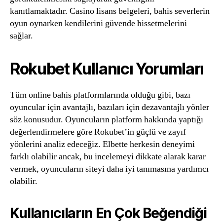
kanıtlamaktadır. Casino lisans belgeleri, bahis severlerin
oyun oynarken kendilerini güvende hissetmelerini
sağlar.
Rokubet Kullanıcı Yorumları
Tüm online bahis platformlarında olduğu gibi, bazı
oyuncular için avantajlı, bazıları için dezavantajlı yönler
söz konusudur. Oyuncuların platform hakkında yaptığı
değerlendirmelere göre Rokubet’in güçlü ve zayıf
yönlerini analiz edeceğiz. Elbette herkesin deneyimi
farklı olabilir ancak, bu incelemeyi dikkate alarak karar
vermek, oyuncuların siteyi daha iyi tanımasına yardımcı
olabilir.
Kullanıcıların En Çok Beğendiği