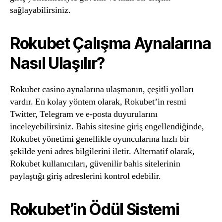
sağlayabilirsiniz.
Rokubet Çalışma Aynalarına
Nasıl Ulaşılır?
Rokubet casino aynalarına ulaşmanın, çeşitli yolları
vardır. En kolay yöntem olarak, Rokubet’in resmi
Twitter, Telegram ve e-posta duyurularını
inceleyebilirsiniz. Bahis sitesine giriş engellendiğinde,
Rokubet yönetimi genellikle oyuncularına hızlı bir
şekilde yeni adres bilgilerini iletir. Alternatif olarak,
Rokubet kullanıcıları, güvenilir bahis sitelerinin
paylaştığı giriş adreslerini kontrol edebilir.
Rokubet’in Ödül Sistemi