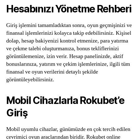
Hesabınızı Yönetme Rehberi
Giriş işlemini tamamladıktan sonra, oyun geçmişinizi ve
finansal işlemlerinizi kolayca takip edebilirsiniz. Kişisel
dolap, hesap bakiyenizi kontrol etmenize, para yatırma
ve çekme talebi oluşturmanıza, bonus tekliflerinizi
görüntülemenize, izin verir. Hesap panelinizde, aktif
bonuslarınıza, yatırım ve çekim işlemlerinize, ilgili tüm
finansal ve oyun verilerini detaylı şekilde
görüntüleyebilirsiniz.
Mobil Cihazlarla Rokubet’e
Giriş
Mobil uyumlu cihazlar, günümüzde en çok tercih edilen
çevrimiçi oyun araçlarından biridir. Rokubet online