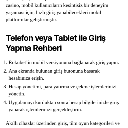
casino, mobil kullanıcıların kesintisiz bir deneyim
yaşaması için, hızlı giriş yapabilecekleri mobil
platformlar geliştirmiştir.
Telefon veya Tablet ile Giriş
Yapma Rehberi
Rokubet’in mobil versiyonuna bağlanarak giriş yapın.
Ana ekranda bulunan giriş butonuna basarak
hesabınıza erişin.
Hesap yönetimi, para yatırma ve çekme işlemlerinizi
yönetin.
Uygulamayı kurduktan sonra hesap bilgilerinizle giriş
yaparak işlemlerinizi gerçekleştirin.
Akıllı cihazlar üzerinden giriş, tüm oyun kategorileri ve