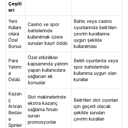
Çeşitl
eri
Yeni
Bahis veya casino
Casino ve spor
Kullanı
oyunlarında belirtilen
bahislerinde
cılara
çevrim kurallarına
kullanılmak üzere
Özel
uygun şekilde
sunulan kayıt ödülü
Bonus
kullanılması
Özel etkinlikler
Para
Belirli oyunlarda veya
kapsamında yatırım
Yatırm
spor bahislerinde
yapan kullanıcılara
a
kullanıma uygun olan
sağlanan ek
Ödülü
kurallar
bonuslar
Kazan
Slot makinelerinde
ç
Belirtilen slot oyunları
ekstra kazanç
Artıran
için geçerli olacak
sağlama fırsatı
Bedav
şekilde sunulan
sunan
a
çevrim kuralları
promosyonlar
Spinler