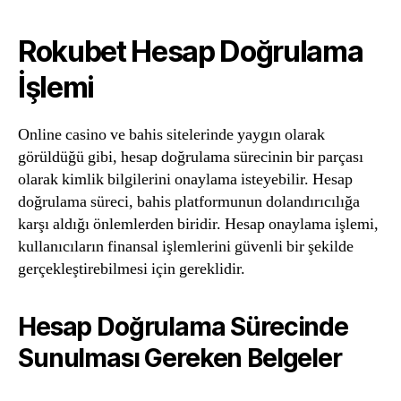
Rokubet Hesap Doğrulama
İşlemi
Online casino ve bahis sitelerinde yaygın olarak
görüldüğü gibi, hesap doğrulama sürecinin bir parçası
olarak kimlik bilgilerini onaylama isteyebilir. Hesap
doğrulama süreci, bahis platformunun dolandırıcılığa
karşı aldığı önlemlerden biridir. Hesap onaylama işlemi,
kullanıcıların finansal işlemlerini güvenli bir şekilde
gerçekleştirebilmesi için gereklidir.
Hesap Doğrulama Sürecinde
Sunulması Gereken Belgeler