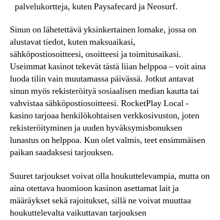
palvelukortteja, kuten Paysafecard ja Neosurf.
Sinun on lähetettävä yksinkertainen lomake, jossa on
alustavat tiedot, kuten maksuaikasi,
sähköpostiosoitteesi, osoitteesi ja toimitusaikasi.
Useimmat kasinot tekevät tästä liian helppoa – voit aina
luoda tilin vain muutamassa päivässä. Jotkut antavat
sinun myös rekisteröityä sosiaalisen median kautta tai
vahvistaa sähköpostiosoitteesi. RocketPlay Local -
kasino tarjoaa henkilökohtaisen verkkosivuston, joten
rekisteröityminen ja uuden hyväksymisbonuksen
lunastus on helppoa. Kun olet valmis, teet ensimmäisen
paikan saadaksesi tarjouksen.
Suuret tarjoukset voivat olla houkuttelevampia, mutta on
aina otettava huomioon kasinon asettamat lait ja
määräykset sekä rajoitukset, sillä ne voivat muuttaa
houkuttelevalta vaikuttavan tarjouksen