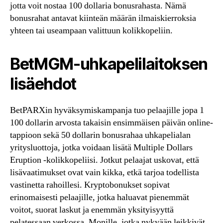
jotta voit nostaa 100 dollaria bonusrahasta. Nämä
bonusrahat antavat kiinteän määrän ilmaiskierroksia
yhteen tai useampaan valittuun kolikkopeliin.
BetMGM-uhkapelilaitoksen
lisäehdot
BetPARXin hyväksymiskampanja tuo pelaajille jopa 1
100 dollarin arvosta takaisin ensimmäisen päivän online-
tappioon sekä 50 dollarin bonusrahaa uhkapelialan
yritysluottoja, jotka voidaan lisätä Multiple Dollars
Eruption -kolikkopeliisi. Jotkut pelaajat uskovat, että
lisävaatimukset ovat vain kikka, etkä tarjoa todellista
vastinetta rahoillesi. Kryptobonukset sopivat
erinomaisesti pelaajille, jotka haluavat pienemmät
voitot, suorat laskut ja enemmän yksityisyyttä
pelatessaan verkossa. Monille, jotka nykyään leikkivät