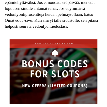
epämiellyttäväksi. Jos et noudata eräpäivää, menetät
loput sen sinulle antamat rahat. Jos et ymmärrä
vedonlyöntiprosentteja heidän pelinäytöllään, katso
Omat edut -sivu. Kun siirryt tälle sivustolle, sen pitäisi
helposti seurata vedonlyöntiedostasi.