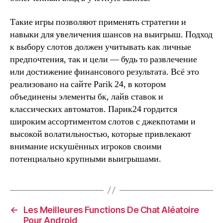
Такие игры позволяют применять стратегии и
навыки для увеличения шансов на выигрыш. Подход
к выбору слотов должен учитывать как личные
предпочтения, так и цели — будь то развлечение
или достижение финансового результата. Всё это
реализовано на сайте Parik 24, в котором
объединены элементы бк, лайв ставок и
классических автоматов. Парик24 гордится
широким ассортиментом слотов с джекпотами и
высокой волатильностью, которые привлекают
внимание искушённых игроков своими
потенциально крупными выигрышами.
←
Les Meilleures Functions De Chat Aléatoire
Pour Android