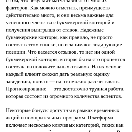
о том, что результат матча зависят от многих
факторов. Как можно отметить, преимуществ
действительно много, и они весьма важные для
успешного членства с букмекерской конторой и
получения выигрыша от ставок. Надежные
букмекерские конторы, как правило, не просто
состоят в этом списке, но и занимают лидирующие
позиции. Что касается отзывов, то нет ни одной
букмекерской конторы, которая бы на сто процентов
состояла из положительных отзывов. На их основе
каждый клиент сможет дать реальную оценку
заведению, понять — на что можно рассчитывать.
Прогнозирование — это достаточно трудная работа,
которая состоит из огромного количества аспектов.
Некоторые бонусы доступны в рамках временных
акций и поощрительных программ. Платформа
включает несколько ключевых категорий, таких как