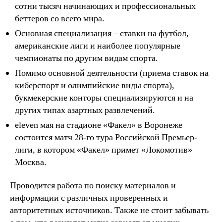
сотни тысяч начинающих и профессиональных
беттеров со всего мира.
Основная специализация – ставки на футбол,
американские лиги и наиболее популярные
чемпионаты по другим видам спорта.
Помимо основной деятельности (приема ставок на
киберспорт и олимпийские виды спорта),
букмекерские конторы специализируются и на
других типах азартных развлечений.
eleven мая на стадионе «Факел» в Воронеже
состоится матч 28-го тура Российской Премьер-
лиги, в котором «Факел» примет «Локомотив»
Москва.
Проводится работа по поиску материалов и
информации с различных проверенных и
авторитетных источников. Также не стоит забывать